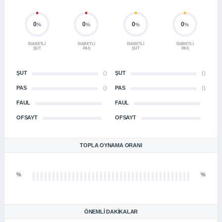
0
0
0
0
%
%
%
%
İSABETLI
İSABETLI
İSABETLI
İSABETLI
ŞUT
PAS
ŞUT
PAS
ŞUT
()
ŞUT
()
PAS
()
PAS
()
FAUL
FAUL
OFSAYT
OFSAYT
TOPLA OYNAMA ORANI
%
%
ÖNEMLI DAKIKALAR