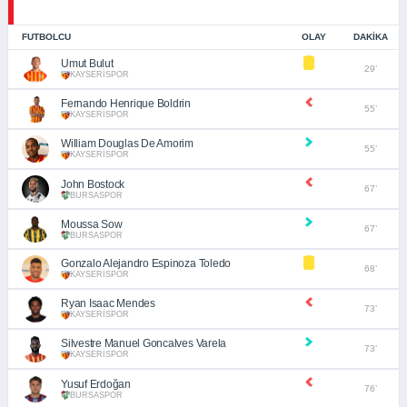
FUTBOLCU
OLAY
DAKIKA
Umut Bulut
29’
KAYSERİSPOR
Fernando Henrique Boldrin
55’
KAYSERİSPOR
William Douglas De Amorim
55’
KAYSERİSPOR
John Bostock
67’
BURSASPOR
Moussa Sow
67’
BURSASPOR
Gonzalo Alejandro Espinoza Toledo
68’
KAYSERİSPOR
Ryan Isaac Mendes
73’
KAYSERİSPOR
Silvestre Manuel Goncalves Varela
73’
KAYSERİSPOR
Yusuf Erdoğan
76’
BURSASPOR