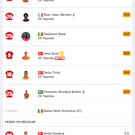
28 Yaşında
Ryan Isaac Mendes
6,8
28 Yaşında
Stephane Badji
6,8
28 Yaşında
6,8
Umut Bulut
35 Yaşında
Deniz Türüç
6,8
25 Yaşında
Fernando Henrique Boldrin
6,8
29 Yaşında
T.Direktör
Marius Ninel Sumudica (47)
YEDEK OYUNCULAR
Vedat Karakuş
0,0