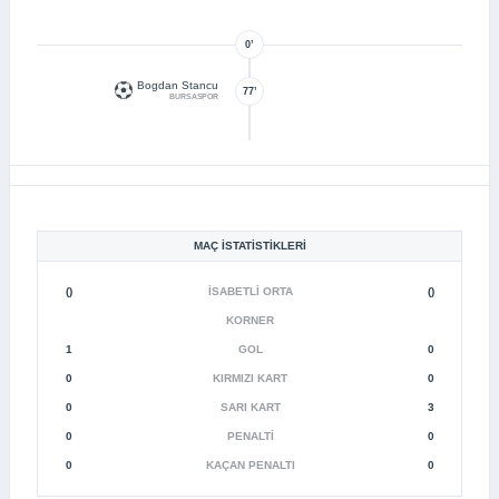
0’
Bogdan Stancu
77’
BURSASPOR
MAÇ İSTATISTIKLERI
()
İSABETLI ORTA
()
KORNER
1
GOL
0
0
KIRMIZI KART
0
0
SARI KART
3
0
PENALTI
0
0
KAÇAN PENALTI
0