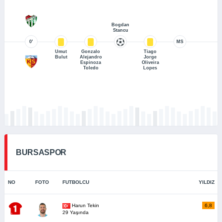
Bogdan
Stancu
0’
MS
Umut
Gonzalo
Tiago
Bulut
Alejandro
Jorge
Espinoza
Oliveira
Toledo
Lopes
BURSASPOR
NO
FOTO
FUTBOLCU
YILDIZ
Harun Tekin
6,8
29 Yaşında