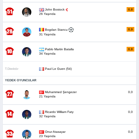
John Bostock
6,8
26 Yaşında
6,9
Bogdan Stancu
31 Yaşında
Pablo Martin Batalla
6,8
34 Yaşında
T.Direktör
Paul Le Guen (54)
YEDEK OYUNCULAR
Muhammed Şengezer
0,0
21 Yaşında
Ricardo William Faty
0,0
32 Yaşında
Onur Atasayar
0,0
23 Yaşında