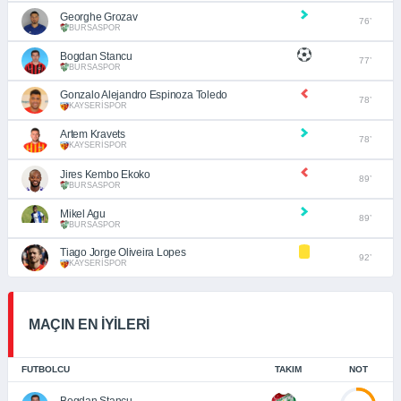
Georghe Grozav
76’
BURSASPOR
Bogdan Stancu
77’
BURSASPOR
Gonzalo Alejandro Espinoza Toledo
78’
KAYSERİSPOR
Artem Kravets
78’
KAYSERİSPOR
Jires Kembo Ekoko
89’
BURSASPOR
Mikel Agu
89’
BURSASPOR
Tiago Jorge Oliveira Lopes
92’
KAYSERİSPOR
MAÇIN EN İYİLERİ
FUTBOLCU
TAKIM
NOT
Bogdan Stancu