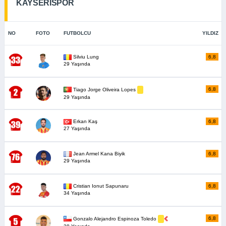
KAYSERİSPOR
NO
FOTO
FUTBOLCU
YILDIZ
Silviu Lung
6,8
29 Yaşında
6,8
Tiago Jorge Oliveira Lopes
29 Yaşında
Erkan Kaş
6,8
27 Yaşında
Jean Armel Kana Biyik
6,8
29 Yaşında
Cristian Ionut Sapunaru
6,8
34 Yaşında
6,8
Gonzalo Alejandro Espinoza Toledo