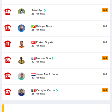
Mikel Agu
6,8
25 Yaşında
Delarge Dzon
0,0
28 Yaşında
Furkan Soyalp
0,0
23 Yaşında
Moussa Sow
6,8
32 Yaşında
Josua Arnold John
0,0
30 Yaşında
Georghe Grozav
6,8
28 Yaşında