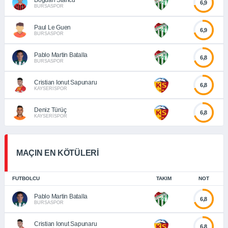
6,9
BURSASPOR
Paul Le Guen
6,9
BURSASPOR
Pablo Martin Batalla
6,8
BURSASPOR
Cristian Ionut Sapunaru
6,8
KAYSERİSPOR
Deniz Türüç
6,8
KAYSERİSPOR
MAÇIN EN KÖTÜLERİ
FUTBOLCU
TAKIM
NOT
Pablo Martin Batalla
6,8
BURSASPOR
Cristian Ionut Sapunaru
6,8