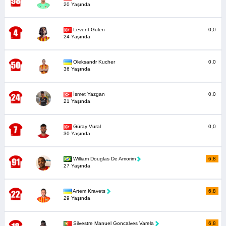
20 Yaşında
Levent Gülen
0,0
24 Yaşında
Oleksandr Kucher
0,0
36 Yaşında
İsmet Yazgan
0,0
21 Yaşında
Güray Vural
0,0
30 Yaşında
William Douglas De Amorim
6,8
27 Yaşında
Artem Kravets
6,8
29 Yaşında
Silvestre Manuel Goncalves Varela
6,8