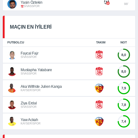
Yasin Öztekin
98’
SİVASSPOR
MAÇIN EN İYİLERİ
FUTBOLCU
TAKIM
NOT
Faycal Fajr
8,0
SİVASSPOR
Mustapha Yatabare
8,0
SİVASSPOR
Aka Wilfride Julien Kanga
7,9
KAYSERİSPOR
Ziya Erdal
7,8
SİVASSPOR
Yaw Ackah
7,4
KAYSERİSPOR