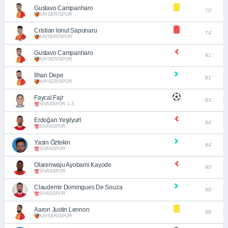
Gustavo Campanharo
70’
KAYSERİSPOR
Cristian Ionut Sapunaru
74’
KAYSERİSPOR
Gustavo Campanharo
81’
KAYSERİSPOR
İlhan Depe
81’
KAYSERİSPOR
Faycal Fajr
83’
SİVASSPOR 1-3
Erdoğan Yeşilyurt
84’
SİVASSPOR
Yasin Öztekin
84’
SİVASSPOR
Olarenwaju Ayobami Kayode
90’
SİVASSPOR
Claudemir Domingues De Souza
90’
SİVASSPOR
Aaron Justin Lennon
98’
KAYSERİSPOR