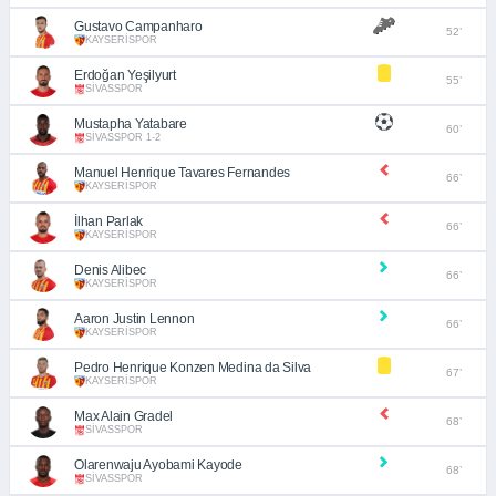
Gustavo Campanharo
52’
KAYSERİSPOR
Erdoğan Yeşilyurt
55’
SİVASSPOR
Mustapha Yatabare
60’
SİVASSPOR 1-2
Manuel Henrique Tavares Fernandes
66’
KAYSERİSPOR
İlhan Parlak
66’
KAYSERİSPOR
Denis Alibec
66’
KAYSERİSPOR
Aaron Justin Lennon
66’
KAYSERİSPOR
Pedro Henrique Konzen Medina da Silva
67’
KAYSERİSPOR
Max Alain Gradel
68’
SİVASSPOR
Olarenwaju Ayobami Kayode
68’
SİVASSPOR