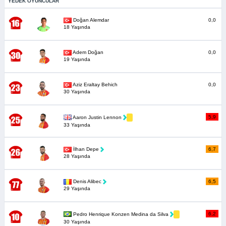
YEDEK OYUNCULAR
Doğan Alemdar
0,0
18 Yaşında
Adem Doğan
0,0
19 Yaşında
Aziz Eraltay Behich
0,0
30 Yaşında
5,9
Aaron Justin Lennon
33 Yaşında
İlhan Depe
6,7
28 Yaşında
Denis Alibec
6,5
29 Yaşında
6,2
Pedro Henrique Konzen Medina da Silva
30 Yaşında