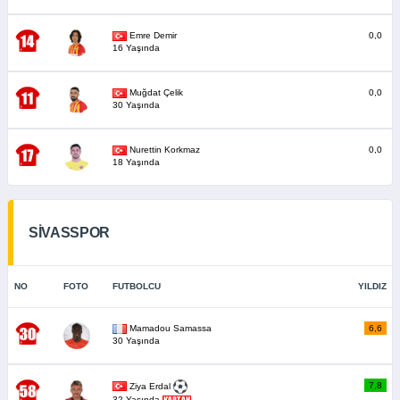
Emre Demir
0,0
16 Yaşında
Muğdat Çelik
0,0
30 Yaşında
Nurettin Korkmaz
0,0
18 Yaşında
SİVASSPOR
NO
FOTO
FUTBOLCU
YILDIZ
Mamadou Samassa
6,6
30 Yaşında
7,8
Ziya Erdal
32 Yaşında