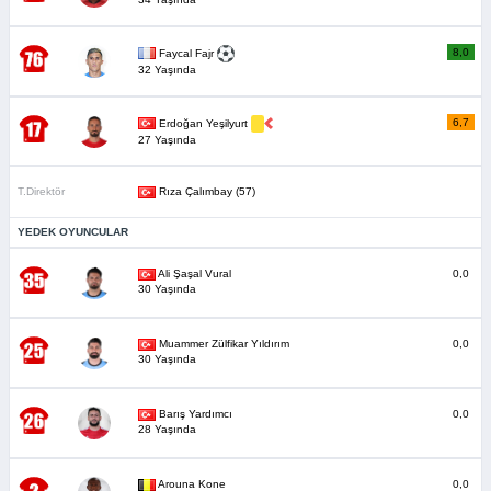
8,0
Faycal Fajr
32 Yaşında
6,7
Erdoğan Yeşilyurt
27 Yaşında
T.Direktör
Rıza Çalımbay (57)
YEDEK OYUNCULAR
Ali Şaşal Vural
0,0
30 Yaşında
Muammer Zülfikar Yıldırım
0,0
30 Yaşında
Barış Yardımcı
0,0
28 Yaşında
Arouna Kone
0,0