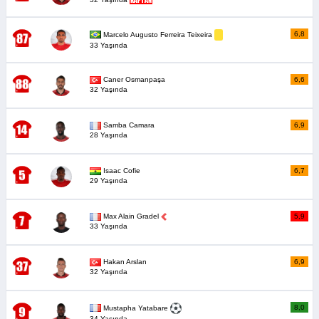
6,8
Marcelo Augusto Ferreira Teixeira
33 Yaşında
Caner Osmanpaşa
6,6
32 Yaşında
Samba Camara
6,9
28 Yaşında
Isaac Cofie
6,7
29 Yaşında
Max Alain Gradel
5,9
33 Yaşında
Hakan Arslan
6,9
32 Yaşında
8,0
Mustapha Yatabare
34 Yaşında