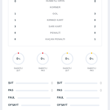
()
İSABETLI ORTA
()
KORNER
1
GOL
3
1
KIRMIZI KART
0
3
SARI KART
2
0
PENALTI
0
0
KAÇAN PENALTI
1
0
0
0
0
%
%
%
%
İSABETLI
İSABETLI
İSABETLI
İSABETLI
ŞUT
PAS
ŞUT
PAS
ŞUT
()
ŞUT
()
PAS
()
PAS
()
FAUL
FAUL
OFSAYT
OFSAYT