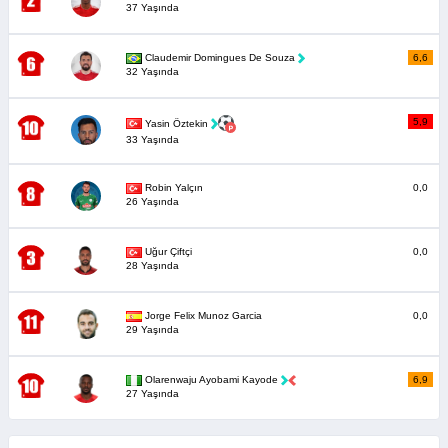
37 Yaşında
Claudemir Domingues De Souza
6,6
32 Yaşında
5,9
Yasin Öztekin
33 Yaşında
Robin Yalçın
0,0
26 Yaşında
Uğur Çiftçi
0,0
28 Yaşında
Jorge Felix Munoz Garcia
0,0
29 Yaşında
Olarenwaju Ayobami Kayode
6,9
27 Yaşında