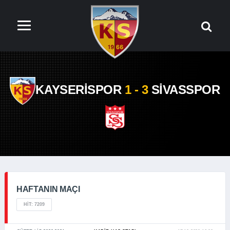
KAYSERİSPOR
1 - 3
SİVASSPOR
HAFTANIN MAÇI
HIT: 7209