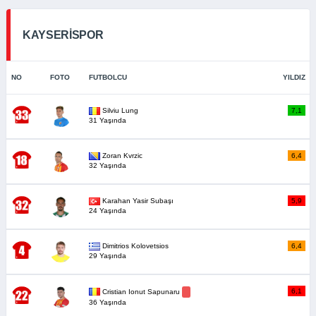
KAYSERİSPOR
NO
FOTO
FUTBOLCU
YILDIZ
Silviu Lung
7,1
31 Yaşında
Zoran Kvrzic
6,4
32 Yaşında
Karahan Yasir Subaşı
5,9
24 Yaşında
Dimitrios Kolovetsios
6,4
29 Yaşında
6,1
Cristian Ionut Sapunaru
36 Yaşında