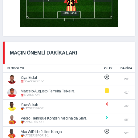
MAÇIN ÖNEMLİ DAKİKALARI
FUTBOLCU
OLAY
DAKIKA
Ziya Erdal
29’
SİVASSPOR 0-1
Marcelo Augusto Ferreira Teixeira
41’
SİVASSPOR
Yaw Ackah
46’
KAYSERİSPOR
Pedro Henrique Konzen Medina da Silva
46’
KAYSERİSPOR
Aka Wilfride Julien Kanga
52’
KAYSERİSPOR 1-1