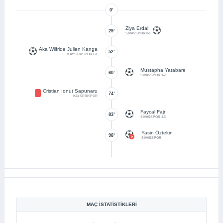
0’
Ziya Erdal
29’
SİVASSPOR 0-1
Aka Wilfride Julien Kanga
52’
KAYSERİSPOR 1-1
Mustapha Yatabare
60’
SİVASSPOR 1-2
Cristian Ionut Sapunaru
74’
KAYSERİSPOR
Faycal Fajr
83’
SİVASSPOR 1-3
Yasin Öztekin
98’
SİVASSPOR
MAÇ İSTATISTIKLERI