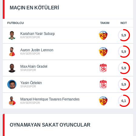
MAÇIN EN KÖTÜLERİ
FUTBOLCU
TAKIM
NOT
Karahan Yasir Subaşı
5,9
KAYSERİSPOR
Aaron Justin Lennon
5,9
KAYSERİSPOR
Max Alain Gradel
5,9
SİVASSPOR
Yasin Öztekin
5,9
SİVASSPOR
Manuel Henrique Tavares Fernandes
6,1
KAYSERİSPOR
OYNAMAYAN SAKAT OYUNCULAR