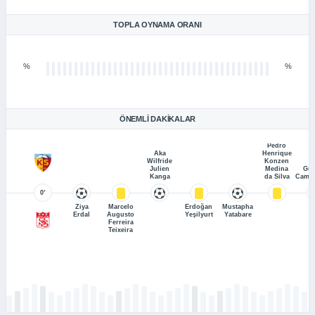
TOPLA OYNAMA ORANI
%
%
ÖNEMLI DAKIKALAR
Pedro
Aka
Henrique
Wilfride
Konzen
Julien
Medina
Gus
Kanga
da Silva
Camp
0’
Ziya
Marcelo
Erdoğan
Mustapha
Erdal
Augusto
Yeşilyurt
Yatabare
Ferreira
Teixeira