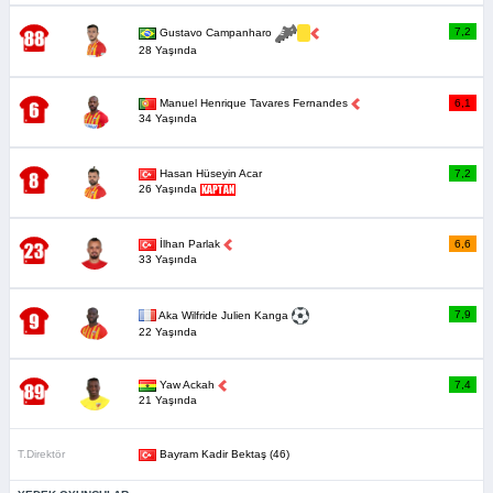
7,2
Gustavo Campanharo
28 Yaşında
Manuel Henrique Tavares Fernandes
6,1
34 Yaşında
Hasan Hüseyin Acar
7,2
26 Yaşında
İlhan Parlak
6,6
33 Yaşında
7,9
Aka Wilfride Julien Kanga
22 Yaşında
Yaw Ackah
7,4
21 Yaşında
T.Direktör
Bayram Kadir Bektaş (46)