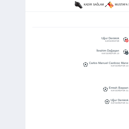
KADIR SAĞLAM
MUSTAFA
Uğur Demirok
KAYSERİSPOR
İbrahim Dağaşan
KAYSERİSPOR 1-0
Carlos Manuel Cardoso Mane
KAYSERİSPOR 2-0
Emrah Başsan
KAYSERİSPOR 3-1
Uğur Demirok
KAYSERİSPOR 4-1