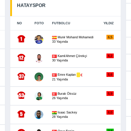
HATAYSPOR
NO
FOTO
FUTBOLCU
YILDIZ
Munir Mohand Mohamedi
6,5
33 Yaşında
Kamil Ahmet Çörekçi
6,2
30 Yaşında
Emre Kaplan
5,6
21 Yaşında
Burak Öksüz
5,9
26 Yaşında
Isaac Sackey
6,0
28 Yaşında
Onur Ergün
7,4