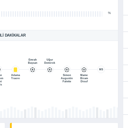
%
LI DAKIKALAR
Emrah
Uğur
Başsan
Demirok
MS
an
Adama
Simon
Mame
ien
Traore
Augustin
Biram
nt
Falette
Diouf
is