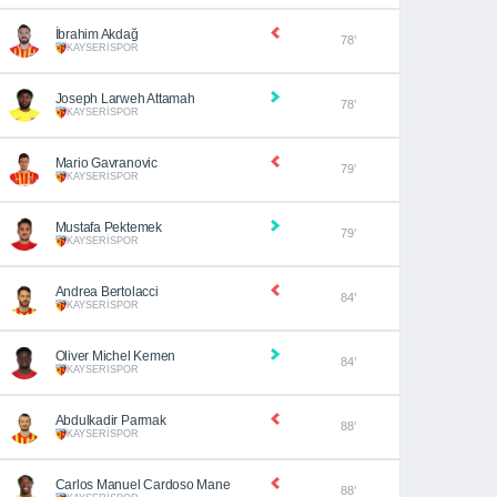
İbrahim Akdağ
78’
KAYSERİSPOR
Joseph Larweh Attamah
78’
KAYSERİSPOR
Mario Gavranovic
79’
KAYSERİSPOR
Mustafa Pektemek
79’
KAYSERİSPOR
Andrea Bertolacci
84’
KAYSERİSPOR
Oliver Michel Kemen
84’
KAYSERİSPOR
Abdulkadir Parmak
88’
KAYSERİSPOR
Carlos Manuel Cardoso Mane
88’