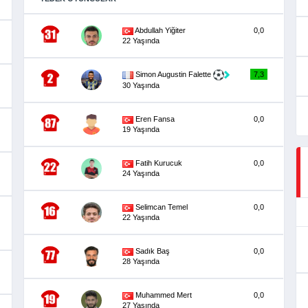
Abdullah Yiğiter
0,0
22 Yaşında
Simon Augustin Falette
7,3
30 Yaşında
Eren Fansa
0,0
19 Yaşında
Fatih Kurucuk
0,0
24 Yaşında
Selimcan Temel
0,0
22 Yaşında
Sadık Baş
0,0
28 Yaşında
Muhammed Mert
0,0
27 Yaşında