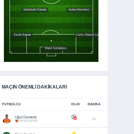
MAÇIN ÖNEMLİ DAKİKALARI
FUTBOLCU
OLAY
DAKIKA
Uğur Demirok
14’
KAYSERİSPOR