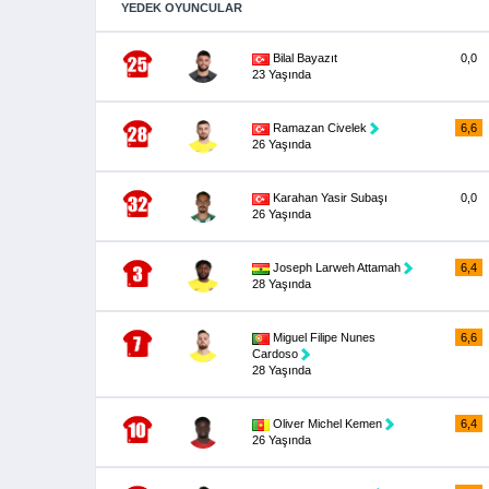
YEDEK OYUNCULAR
Bilal Bayazıt
0,0
23 Yaşında
Ramazan Civelek
6,6
26 Yaşında
Karahan Yasir Subaşı
0,0
26 Yaşında
Joseph Larweh Attamah
6,4
28 Yaşında
Miguel Filipe Nunes
6,6
Cardoso
28 Yaşında
Oliver Michel Kemen
6,4
26 Yaşında