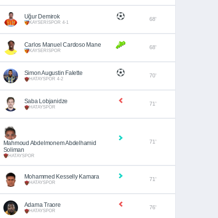
Uğur Demirok
68’
KAYSERİSPOR 4-1
Carlos Manuel Cardoso Mane
68’
KAYSERİSPOR
Simon Augustin Falette
70’
HATAYSPOR 4-2
Saba Lobjanidze
71’
HATAYSPOR
71’
Mahmoud Abdelmonem Abdelhamid
Soliman
HATAYSPOR
Mohammed Kesselly Kamara
71’
HATAYSPOR
Adama Traore
76’
HATAYSPOR