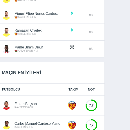
KAYSERİSPOR
Miguel Filipe Nunes Cardoso
88’
KAYSERİSPOR
Ramazan Civelek
88’
KAYSERİSPOR
Mame Biram Diouf
93’
HATAYSPOR 4-3
MAÇIN EN İYİLERİ
FUTBOLCU
TAKIM
NOT
Emrah Başsan
7,7
KAYSERİSPOR
Carlos Manuel Cardoso Mane
7,7
KAYSERİSPOR