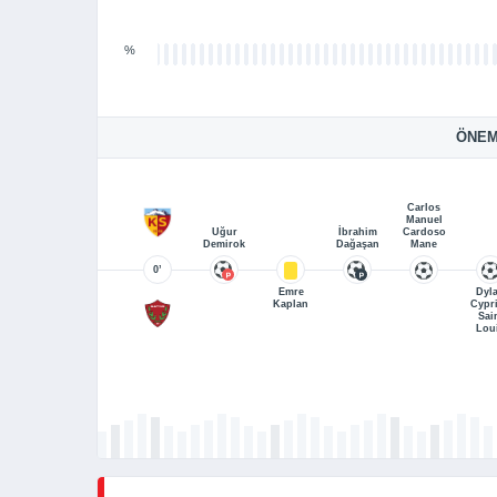
%
ÖNEM
Carlos
Manuel
Uğur
İbrahim
Cardoso
Demirok
Dağaşan
Mane
0’
Emre
Dyl
Kaplan
Cypr
Sai
Lou