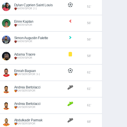
Dylan Cyprien Saint Louis
51’
HATAYSPOR 2-1
Emre Kaplan
56’
HATAYSPOR
Simon Augustin Falette
56’
HATAYSPOR
Adama Traore
58’
HATAYSPOR
Emrah Başsan
61’
KAYSERİSPOR 3-1
Andrea Bertolacci
61’
KAYSERİSPOR
Andrea Bertolacci
61’
KAYSERİSPOR
Abdulkadir Parmak
68’
KAYSERİSPOR