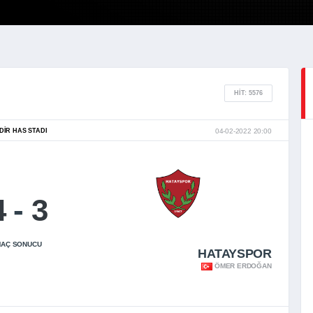
HIT: 5576
DIR HAS STADI
04-02-2022 20:00
4
-
3
AÇ SONUCU
HATAYSPOR
ÖMER ERDOĞAN