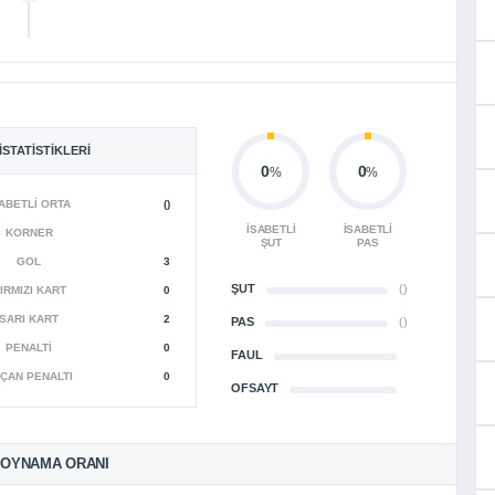
İSTATISTIKLERI
0
0
%
%
ABETLI ORTA
()
İSABETLI
İSABETLI
KORNER
ŞUT
PAS
GOL
3
ŞUT
()
IRMIZI KART
0
SARI KART
2
PAS
()
PENALTI
0
FAUL
ÇAN PENALTI
0
OFSAYT
 OYNAMA ORANI