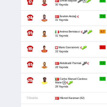
7,7
Emrah Başsan
30 Yaşında
İbrahim Akdağ
7,4
31 Yaşında
6,7
Andrea Bertolacci
31 Yaşında
6,3
Mario Gavranovic
33 Yaşında
7,2
Abdulkadir Parmak
28 Yaşında
Carlos Manuel Cardoso
7,7
Mane
28 Yaşında
T.Direktör
Hikmet Karaman (62)