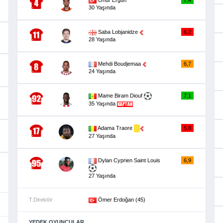
30 Yaşında
Saba Lobjanidze
6,2
28 Yaşında
Mehdi Boudjemaa
6,7
24 Yaşında
Mame Biram Diouf
7,1
35 Yaşında
Adama Traore
5,8
27 Yaşında
Dylan Cyprien Saint Louis
6,9
27 Yaşında
T.Direktör
Ömer Erdoğan (45)
YEDEK OYUNCULAR