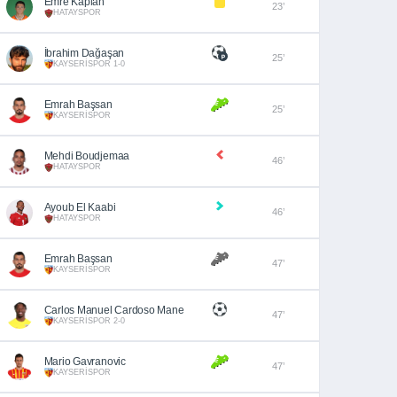
Emre Kaplan
23’
HATAYSPOR
İbrahim Dağaşan
25’
KAYSERİSPOR 1-0
Emrah Başsan
25’
KAYSERİSPOR
Mehdi Boudjemaa
46’
HATAYSPOR
Ayoub El Kaabi
46’
HATAYSPOR
Emrah Başsan
47’
KAYSERİSPOR
Carlos Manuel Cardoso Mane
47’
KAYSERİSPOR 2-0
Mario Gavranovic
47’
KAYSERİSPOR