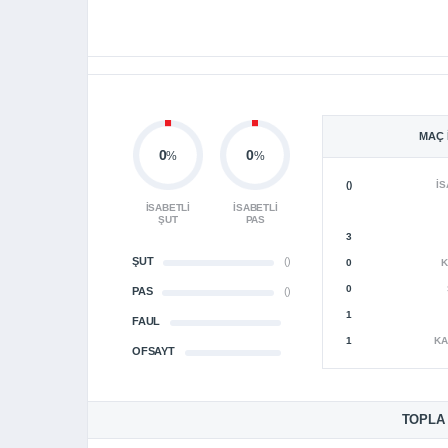
MAÇ 
0
0
%
%
()
İS
İSABETLI
İSABETLI
ŞUT
PAS
3
ŞUT
()
0
K
0
PAS
()
1
FAUL
1
KA
OFSAYT
TOPLA