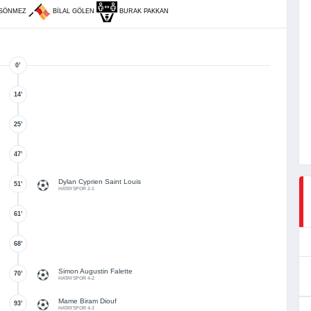
 SÖNMEZ
BILAL GÖLEN
BURAK PAKKAN
0’
14’
25’
47’
Dylan Cyprien Saint Louis
51’
HATAYSPOR 2-1
61’
68’
Simon Augustin Falette
70’
HATAYSPOR 4-2
Mame Biram Diouf
93’
HATAYSPOR 4-3