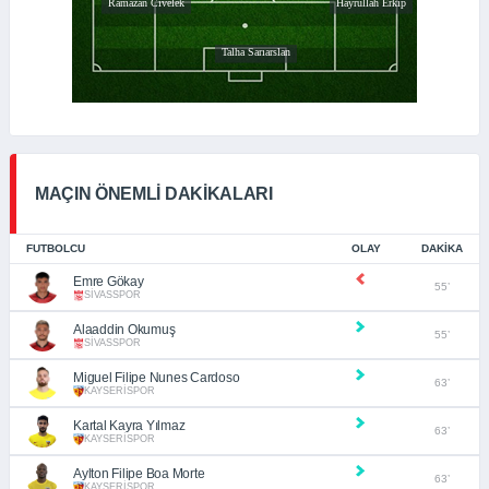
MAÇIN ÖNEMLİ DAKİKALARI
FUTBOLCU
OLAY
DAKIKA
Emre Gökay
55’
SİVASSPOR
Alaaddin Okumuş
55’
SİVASSPOR
Miguel Filipe Nunes Cardoso
63’
KAYSERİSPOR
Kartal Kayra Yılmaz
63’
KAYSERİSPOR
Aylton Filipe Boa Morte
63’
KAYSERİSPOR