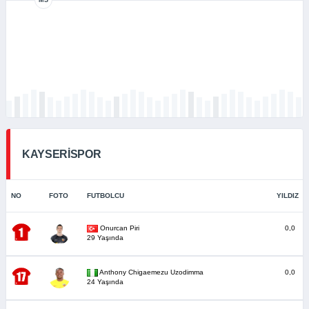
KAYSERİSPOR
NO
FOTO
FUTBOLCU
YILDIZ
Onurcan Piri
0,0
29 Yaşında
Anthony Chigaemezu Uzodimma
0,0
24 Yaşında