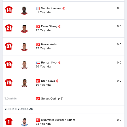
Samba Camara
0,0
31 Yaşında
Emre Gökay
0,0
17 Yaşında
Hakan Arslan
0,0
35 Yaşında
Roman Kvet
0,0
26 Yaşında
Eren Kaya
0,0
19 Yaşında
T.Direktör
Servet Çetin (42)
YEDEK OYUNCULAR
Muammer Zülfikar Yıldırım
0,0
33 Yaşında