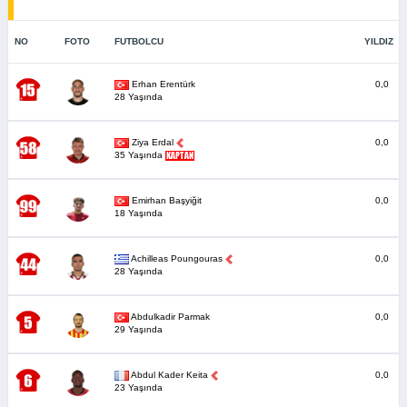
NO
FOTO
FUTBOLCU
YILDIZ
Erhan Erentürk
0,0
28 Yaşında
Ziya Erdal
0,0
35 Yaşında
Emirhan Başyiğit
0,0
18 Yaşında
Achilleas Poungouras
0,0
28 Yaşında
Abdulkadir Parmak
0,0
29 Yaşında
Abdul Kader Keita
0,0
23 Yaşında