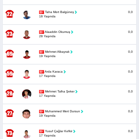
Taha Mert Balgüneş
0,0
18 Yaşında
Alaaddin Okumuş
0,0
28 Yaşında
Mehmet Albayrak
0,0
19 Yaşında
Arda Karaca
0,0
17 Yaşında
Mehmet Talha Şeker
0,0
17 Yaşında
Muhammed Mert Dursun
0,0
19 Yaşında
Yusuf Çağlar Kefkir
0,0
17 Yaşında