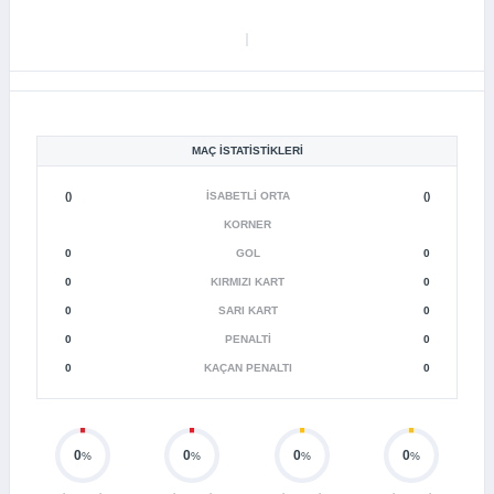
MAÇ İSTATISTIKLERI
()
İSABETLI ORTA
()
KORNER
0
GOL
0
0
KIRMIZI KART
0
0
SARI KART
0
0
PENALTI
0
0
KAÇAN PENALTI
0
0
0
0
0
%
%
%
%