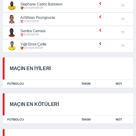
Stephane Cedric Bahoken
75’
KAYSERİSPOR
Achilleas Poungouras
75’
SİVASSPOR
Samba Camara
75’
SİVASSPOR
Yiğit Emre Çeltik
75’
KAYSERİSPOR
MAÇIN EN İYİLERİ
FUTBOLCU
TAKIM
NOT
MAÇIN EN KÖTÜLERİ
FUTBOLCU
TAKIM
NOT