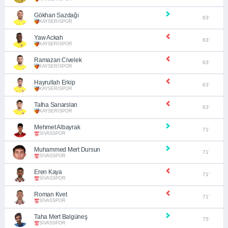
Gökhan Sazdağı
63’
KAYSERİSPOR
Yaw Ackah
63’
KAYSERİSPOR
Ramazan Civelek
63’
KAYSERİSPOR
Hayrullah Erkip
63’
KAYSERİSPOR
Talha Sarıarslan
63’
KAYSERİSPOR
Mehmet Albayrak
71’
SİVASSPOR
Muhammed Mert Dursun
71’
SİVASSPOR
Eren Kaya
71’
SİVASSPOR
Roman Kvet
71’
SİVASSPOR
Taha Mert Balgüneş
75’
SİVASSPOR