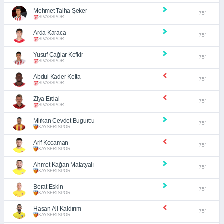
Mehmet Talha Şeker
75’
SİVASSPOR
Arda Karaca
75’
SİVASSPOR
Yusuf Çağlar Kefkir
75’
SİVASSPOR
Abdul Kader Keita
75’
SİVASSPOR
Ziya Erdal
75’
SİVASSPOR
Mirkan Cevdet Bugurcu
75’
KAYSERİSPOR
Arif Kocaman
75’
KAYSERİSPOR
Ahmet Kağan Malatyalı
75’
KAYSERİSPOR
Berat Eskin
75’
KAYSERİSPOR
Hasan Ali Kaldırım
75’
KAYSERİSPOR