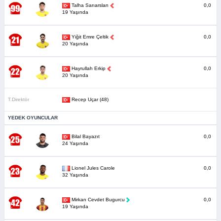
Talha Sarıarslan
0,0
19 Yaşında
Yiğit Emre Çeltik
0,0
20 Yaşında
Hayrullah Erkip
0,0
20 Yaşında
T.Direktör
Recep Uçar (48)
YEDEK OYUNCULAR
Bilal Bayazıt
0,0
24 Yaşında
Lionel Jules Carole
0,0
32 Yaşında
Mirkan Cevdet Bugurcu
0,0
19 Yaşında