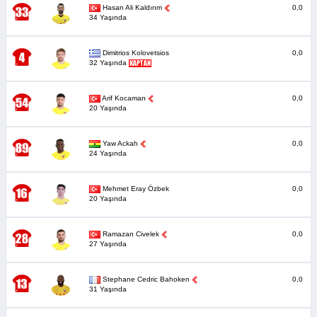
Hasan Ali Kaldırım
0,0
34 Yaşında
Dimitrios Kolovetsios
0,0
32 Yaşında
Arif Kocaman
0,0
20 Yaşında
Yaw Ackah
0,0
24 Yaşında
Mehmet Eray Özbek
0,0
20 Yaşında
Ramazan Civelek
0,0
27 Yaşında
Stephane Cedric Bahoken
0,0
31 Yaşında