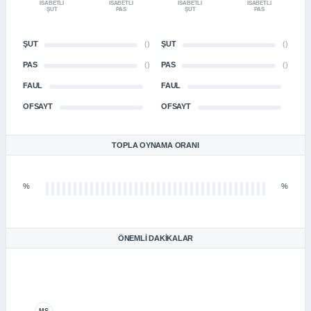
İSABETLI
İSABETLI
İSABETLI
İSABETLI
ŞUT
PAS
ŞUT
PAS
ŞUT
()
ŞUT
()
PAS
()
PAS
()
FAUL
FAUL
OFSAYT
OFSAYT
TOPLA OYNAMA ORANI
%
%
ÖNEMLI DAKIKALAR
MS