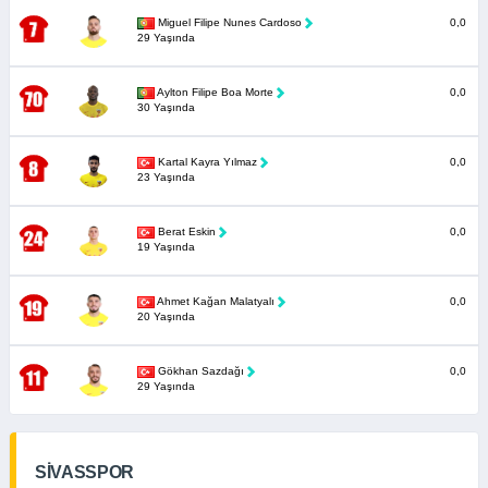
Miguel Filipe Nunes Cardoso
0,0
29 Yaşında
Aylton Filipe Boa Morte
0,0
30 Yaşında
Kartal Kayra Yılmaz
0,0
23 Yaşında
Berat Eskin
0,0
19 Yaşında
Ahmet Kağan Malatyalı
0,0
20 Yaşında
Gökhan Sazdağı
0,0
29 Yaşında
SİVASSPOR