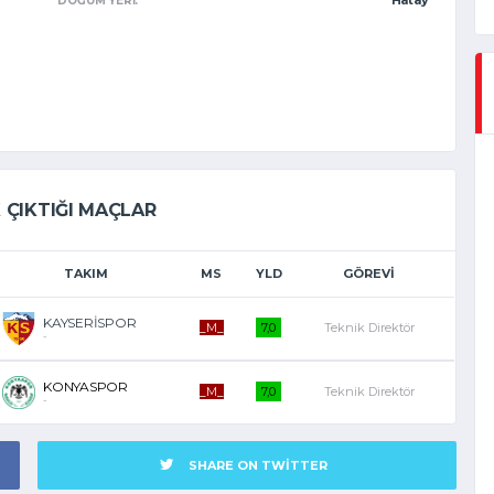
Hatay
DOĞUM YERI:
 ÇIKTIĞI MAÇLAR
TAKIM
MS
YLD
GÖREVI
KAYSERİSPOR
_M_
7,0
Teknik Direktör
-
KONYASPOR
_M_
7,0
Teknik Direktör
-
SHARE ON TWITTER