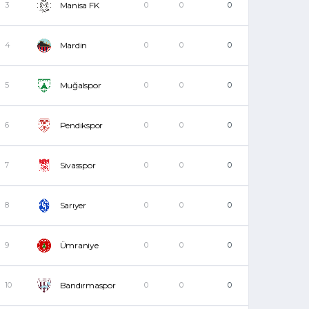
3
Manisa FK
0
0
0
4
Mardin
0
0
0
5
Muğalspor
0
0
0
6
Pendikspor
0
0
0
7
Sivasspor
0
0
0
8
Sarıyer
0
0
0
9
Ümraniye
0
0
0
10
Bandırmaspor
0
0
0