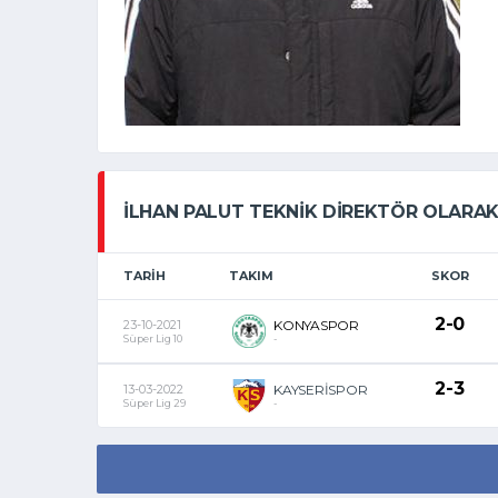
İLHAN PALUT TEKNIK DIREKTÖR OLARAK
TARIH
TAKIM
SKOR
2-0
23-10-2021
KONYASPOR
Süper Lig 10
-
2-3
13-03-2022
KAYSERİSPOR
Süper Lig 29
-