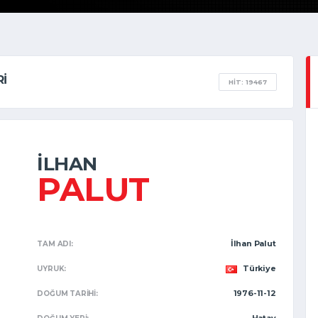
RI
HIT: 19467
İLHAN
PALUT
İlhan Palut
TAM ADI:
Türkiye
UYRUK:
1976-11-12
DOĞUM TARIHI: