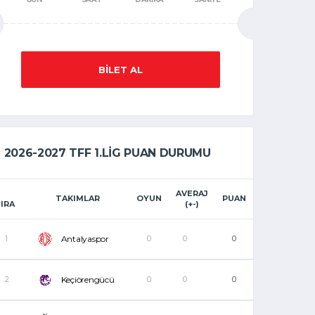
BILET AL
2026-2027 TFF 1.LIG PUAN DURUMU
AVERAJ
TAKIMLAR
OYUN
PUAN
IRA
(+-)
1
Antalyaspor
0
0
0
2
Keçiörengücü
0
0
0