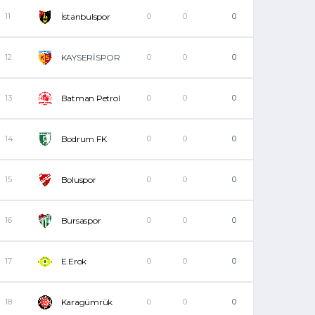
11
İstanbulspor
0
0
0
12
KAYSERİSPOR
0
0
0
13
Batman Petrol
0
0
0
14
Bodrum FK
0
0
0
15
Boluspor
0
0
0
16
Bursaspor
0
0
0
17
E.Erok
0
0
0
18
Karagümrük
0
0
0