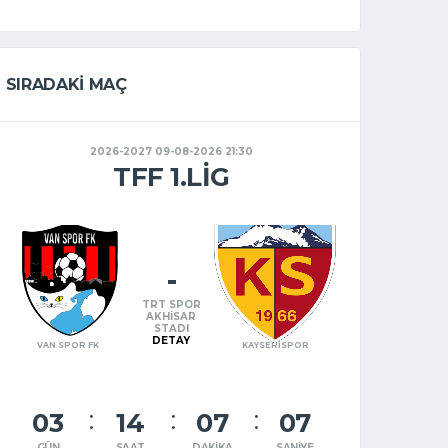
SIRADAKI MAÇ
2026-2027 09-08-2026 21:30
TFF 1.LIG
-
TRT SPOR
AKHISAR
STADI
DETAY
VAN SPOR FK
KAYSERİSPOR
03
14
07
07
GÜN
SAAT
DAKIKA
SANIYE