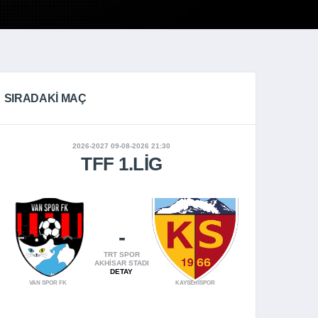
SIRADAKI MAÇ
2026-2027 09-08-2026 21:30
TFF 1.LIG
-
TRT SPOR
AKHISAR STADI
DETAY
VAN SPOR FK
KAYSERİSPOR