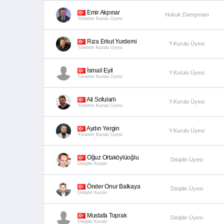
Emir Akpınar
Hukuk Danışmanı
Yönetim Kurulu Üyesi
Rıza Erkut Yurdemi
Y.Kurulu Üyesi
Yönetim Kurulu Üyesi
İsmail Eyil
Y.Kurulu Üyesi
Yönetim Kurulu Üyesi
Ali Sofularlı
Y.Kurulu Üyesi
Yönetim Kurulu Üyesi
Aydın Yergin
Y.Kurulu Üyesi
Yönetim Kurulu Üyesi
Oğuz Ortaköylüoğlu
Disiplin Üyesi
Disiplin Kurulu
Önder Onur Balkaya
Disiplin Üyesi
Disiplin Kurulu
Mustafa Toprak
Disiplin Üyesi
Disiplin Kurulu