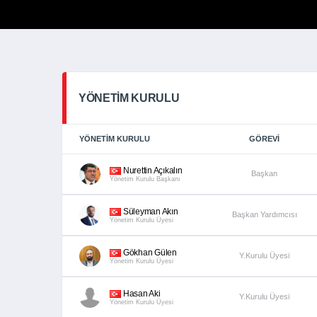
YÖNETIM KURULU
YÖNETIM KURULU
GÖREVI
Nurettin Açıkalın
Başkan
Yönetim Kurulu Başkanı
Süleyman Akın
Başkan Yardımcısı
Yönetim Kurulu Üyesi
Gökhan Gülen
Y.Kurulu Üyesi
Yönetim Kurulu Üyesi
Hasan Aki
Y.Kurulu Üyesi
Yönetim Kurulu Üyesi