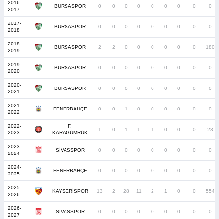
2016-
BURSASPOR
0
0
0
0
0
0
0
0
0
2017
2017-
BURSASPOR
0
0
0
0
0
0
0
0
0
2018
2018-
BURSASPOR
2
2
0
0
0
0
0
0
180
2019
2019-
BURSASPOR
0
0
0
0
0
0
0
0
0
2020
2020-
BURSASPOR
0
0
0
0
0
0
0
0
0
2021
2021-
FENERBAHÇE
0
0
1
0
0
0
0
0
0
2022
2022-
F.
1
0
1
1
1
0
0
0
23
2023
KARAGÜMRÜK
2023-
SİVASSPOR
0
0
0
0
0
0
0
0
0
2024
2024-
FENERBAHÇE
0
0
0
0
0
0
0
0
0
2025
2025-
KAYSERİSPOR
13
2
28
11
2
1
0
0
554
2026
2026-
SİVASSPOR
0
0
0
0
0
0
0
0
0
2027