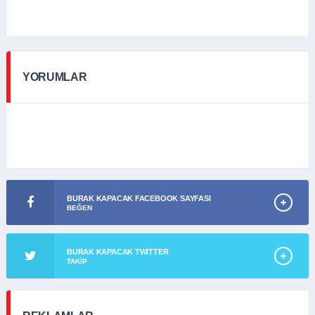
YORUMLAR
BURAK KAPACAK FACEBOOK SAYFASI
BEĞEN
BURAK KAPACAK TWITTER
TAKIP