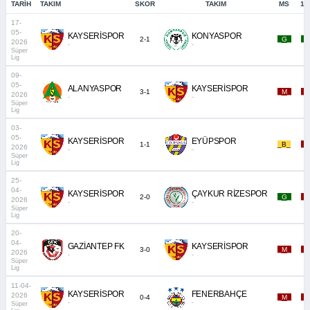
TARIH
TAKIM
SKOR
TAKIM
MS
11
17-
05-
KAYSERİSPOR
KONYASPOR
2-1
_G_
_1
2026
-
-
Süper
Lig
09-
05-
ALANYASPOR
KAYSERİSPOR
3-1
_M_
_1
2026
-
-
Süper
Lig
03-
05-
KAYSERİSPOR
EYÜPSPOR
1-1
_B_
_1
2026
-
-
Süper
Lig
25-
04-
KAYSERİSPOR
ÇAYKUR RİZESPOR
2-0
_G_
_1
2026
-
-
Süper
Lig
20-
04-
GAZİANTEP FK
KAYSERİSPOR
3-0
_M_
_1
2026
-
-
Süper
Lig
11-04-
KAYSERİSPOR
FENERBAHÇE
2026
0-4
_M_
_1
-
-
Süper