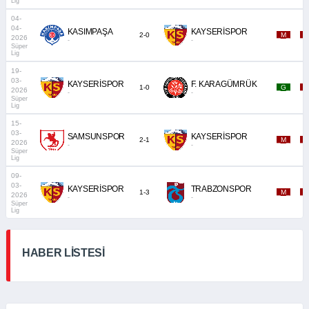
Lig
04-
04-
KASIMPAŞA
KAYSERİSPOR
2-0
_M_
_1
2026
-
-
Süper
Lig
19-
03-
KAYSERİSPOR
F. KARAGÜMRÜK
1-0
_G_
_1
2026
-
-
Süper
Lig
15-
03-
SAMSUNSPOR
KAYSERİSPOR
2-1
_M_
_1
2026
-
-
Süper
Lig
09-
03-
KAYSERİSPOR
TRABZONSPOR
1-3
_M_
_1
2026
-
-
Süper
Lig
HABER LİSTESİ