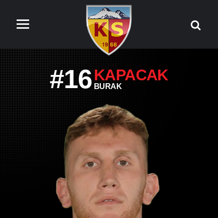
#16
KAPACAK
BURAK