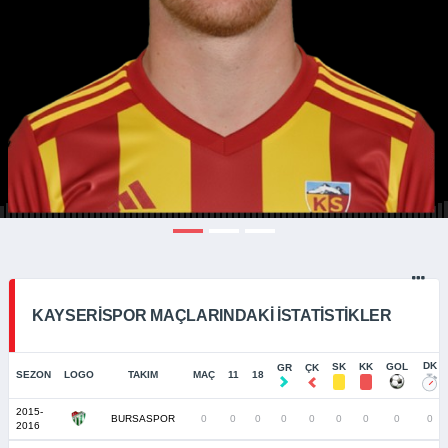
KAYSERISPOR MAÇLARINDAKI İSTATISTIKLER
DK
SK
KK
GOL
GR
ÇK
SEZON
LOGO
TAKIM
MAÇ
11
18
2015-
BURSASPOR
0
0
0
0
0
0
0
0
0
2016