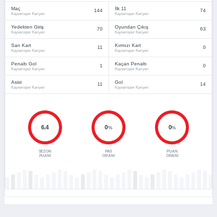
Maç
İlk 11
144
74
Kayserispor Kariyeri
Kayserispor Kariyeri
Yedekten Giriş
Oyundan Çıkış
70
63
Kayserispor Kariyeri
Kayserispor Kariyeri
Sarı Kart
Kırmızı Kart
11
0
Kayserispor Kariyeri
Kayserispor Kariyeri
Penaltı Gol
Kaçan Penaltı
1
0
Kayserispor Kariyeri
Kayserispor Kariyeri
Asist
Gol
11
14
Kayserispor Kariyeri
Kayserispor Kariyeri
6.4
0
0
%
%
SEZON
PAS
PUAN
PUANI
ORANI
ORANI