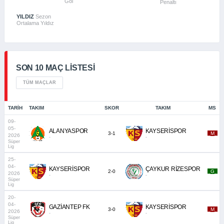
Gol
Penaltı
YILDIZ
Sezon
Ortalama Yıldız
SON 10 MAÇ LISTESI
TÜM MAÇLAR
TARIH
TAKIM
SKOR
TAKIM
MS
09-
05-
ALANYASPOR
KAYSERİSPOR
3-1
_M_
2026
-
-
Süper
Lig
25-
04-
KAYSERİSPOR
ÇAYKUR RİZESPOR
2-0
_G_
2026
-
-
Süper
Lig
20-
04-
GAZİANTEP FK
KAYSERİSPOR
3-0
_M_
2026
-
-
Süper
Lig