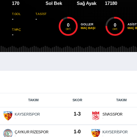
170
Sol Bek
Sağ Ayak
17180
T.GOL
T.ASIST
-
-
0
0
GOLLER
ASIST
MAÇ BAŞI
MAÇ B
ORT.
ORT.
T.MAÇ
-
TAKIM
SKOR
TAKIM
1-3
KAYSERİSPOR
SİVASSPOR
-
-
1-0
ÇAYKUR RİZESPOR
KAYSERİSPOR
-
-