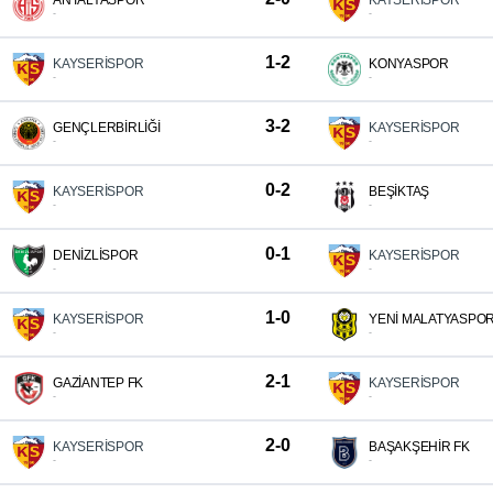
ANTALYASPOR
KAYSERİSPOR
-
-
1-2
KAYSERİSPOR
KONYASPOR
-
-
3-2
GENÇLERBİRLİĞİ
KAYSERİSPOR
-
-
0-2
KAYSERİSPOR
BEŞİKTAŞ
-
-
0-1
DENİZLİSPOR
KAYSERİSPOR
-
-
1-0
KAYSERİSPOR
YENİ MALATYASPO
-
-
2-1
GAZİANTEP FK
KAYSERİSPOR
-
-
2-0
KAYSERİSPOR
BAŞAKŞEHİR FK
-
-