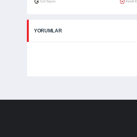
Gol Sayısı
Kendi K
YORUMLAR