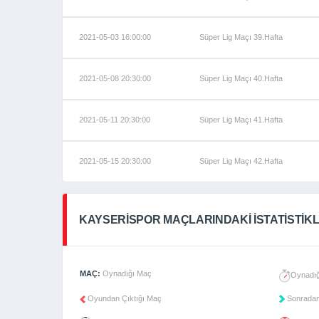
2021-05-03 16:00:00
Süper Lig Maçı 39.Hafta
2021-05-08 20:30:00
Süper Lig Maçı 40.Hafta
2021-05-11 20:30:00
Süper Lig Maçı 41.Hafta
2021-05-15 20:30:00
Süper Lig Maçı 42.Hafta
KAYSERISPOR MAÇLARINDAKI İSTATISTIK
MAÇ:
Oynadığı Maç
Oynadığ
Oyundan Çıktığı Maç
Sonradan