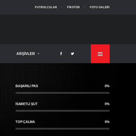
FUTBOLCULAR
FIKSTÜR
FOTO GALERI
ARŞIVLER
BAŞARILI PAS
0%
İSABETLI ŞUT
0%
TOP ÇALMA
0%