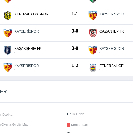
-
-
1-1
YENİ MALATYASPOR
KAYSERİSPOR
-
-
0-0
KAYSERİSPOR
GAZİANTEP FK
-
-
0-0
BAŞAKŞEHİR FK
KAYSERİSPOR
-
-
1-2
KAYSERİSPOR
FENERBAHÇE
-
-
LER
11:
İlk Onbir
ı Dakika
 Oyuna Girdiği Maç
Kırmızı Kart