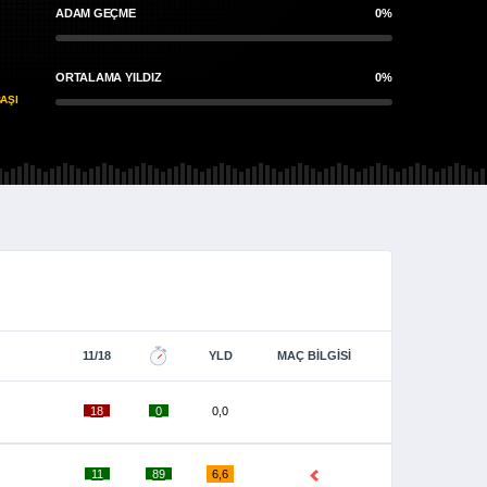
ADAM GEÇME
0%
ORTALAMA YILDIZ
0%
AŞI
11/18
YLD
MAÇ BILGISI
_18_
_0_
0,0
_11_
_89_
6,6