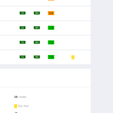
_11_
_90_
6,8
_11_
_90_
7,3
_11_
_90_
7,2
_11_
_90_
7,2
18:
Yedek
Sarı Kart