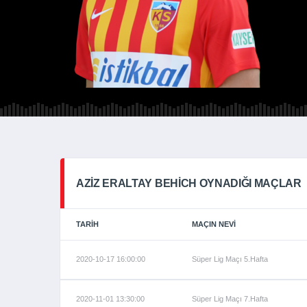
AZIZ ERALTAY BEHICH OYNADIĞI MAÇLAR
TARIH
MAÇIN NEVI
2020-10-17 16:00:00
Süper Lig Maçı 5.Hafta
2020-11-01 13:30:00
Süper Lig Maçı 7.Hafta