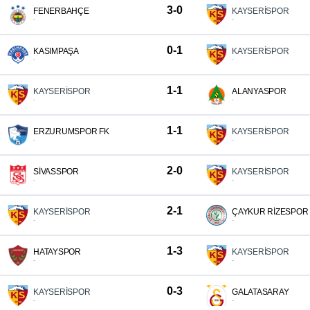
3-0
FENERBAHÇE
KAYSERİSPOR
-
-
0-1
KASIMPAŞA
KAYSERİSPOR
-
-
1-1
KAYSERİSPOR
ALANYASPOR
-
-
1-1
ERZURUMSPOR FK
KAYSERİSPOR
-
-
2-0
SİVASSPOR
KAYSERİSPOR
-
-
2-1
KAYSERİSPOR
ÇAYKUR RİZESPOR
-
-
1-3
HATAYSPOR
KAYSERİSPOR
-
-
0-3
KAYSERİSPOR
GALATASARAY
-
-