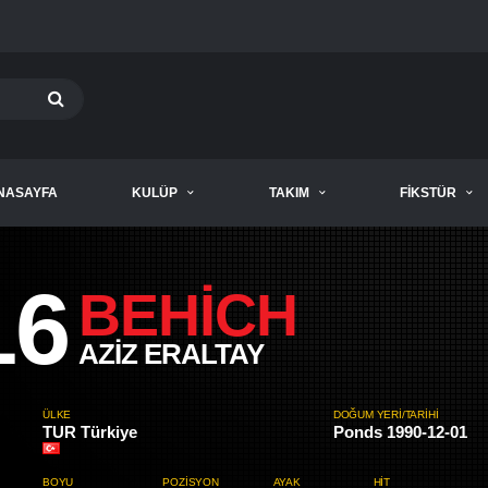
NASAYFA
KULÜP
TAKIM
FIKSTÜR
16
BEHICH
AZIZ ERALTAY
ÜLKE
DOĞUM YERI/TARIHI
TUR Türkiye
Ponds 1990-12-01
BOYU
POZISYON
AYAK
HIT