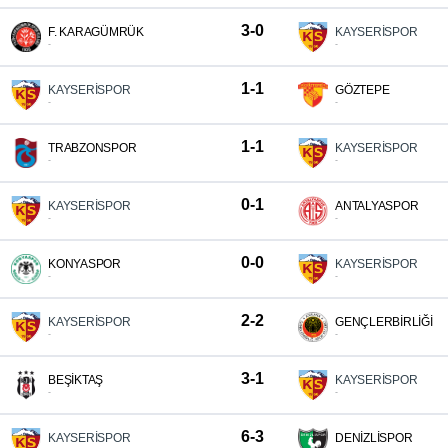
3-0
F. KARAGÜMRÜK
KAYSERİSPOR
-
-
1-1
KAYSERİSPOR
GÖZTEPE
-
-
1-1
TRABZONSPOR
KAYSERİSPOR
-
-
0-1
KAYSERİSPOR
ANTALYASPOR
-
-
0-0
KONYASPOR
KAYSERİSPOR
-
-
2-2
KAYSERİSPOR
GENÇLERBİRLİĞİ
-
-
3-1
BEŞİKTAŞ
KAYSERİSPOR
-
-
6-3
KAYSERİSPOR
DENİZLİSPOR