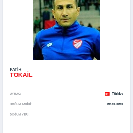
FATIH
TOKAIL
Türkiye
UYRUK:
##-##-####
DOĞUM TARIHI:
DOĞUM YERI: