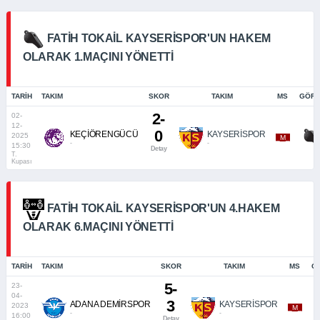
FATIH TOKAIL KAYSERISPOR'UN HAKEM
OLARAK 1.MAÇINI YÖNETTI
TARIH
TAKIM
SKOR
TAKIM
MS
GÖRE
2-
02-
12-
0
KEÇİÖRENGÜCÜ
KAYSERİSPOR
2025
_M_
-
-
15:30
Detay
T.
Kupası
FATIH TOKAIL KAYSERISPOR'UN 4.HAKEM
OLARAK 6.MAÇINI YÖNETTI
TARIH
TAKIM
SKOR
TAKIM
MS
G
5-
23-
04-
3
ADANA DEMİRSPOR
KAYSERİSPOR
2023
_M_
-
-
16:00
Detay