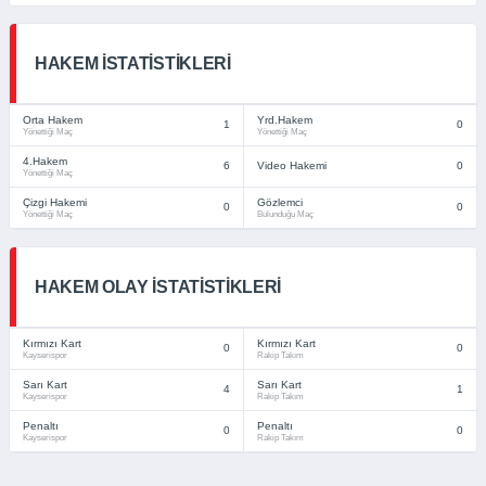
HAKEM İSTATISTIKLERI
Orta Hakem
Yrd.Hakem
1
0
Yönettiği Maç
Yönettiği Maç
4.Hakem
6
Video Hakemi
0
Yönettiği Maç
Çizgi Hakemi
Gözlemci
0
0
Yönettiği Maç
Bulunduğu Maç
HAKEM OLAY İSTATISTIKLERI
Kırmızı Kart
Kırmızı Kart
0
0
Kayserispor
Rakip Takım
Sarı Kart
Sarı Kart
4
1
Kayserispor
Rakip Takım
Penaltı
Penaltı
0
0
Kayserispor
Rakip Takım