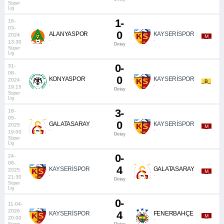
Süper
Lig
1-
16-
03-
0
ALANYASPOR
KAYSERİSPOR
2024
_M_
-
-
13:30
Detay
Süper
Lig
0-
31-
08-
0
KONYASPOR
KAYSERİSPOR
2024
_B_
-
-
19:15
Detay
Süper
Lig
3-
18-
05-
0
GALATASARAY
KAYSERİSPOR
2025
_M_
-
-
19:00
Detay
Süper
Lig
0-
24-
08-
4
KAYSERİSPOR
GALATASARAY
2025
_M_
-
-
21:30
Detay
Süper
Lig
0-
11-04-
2026
4
KAYSERİSPOR
FENERBAHÇE
_M_
20:00
-
-