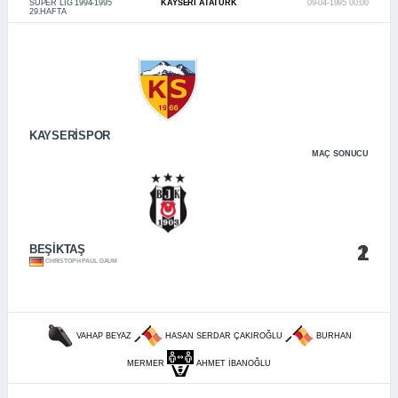
SÜPER LIG 1994-1995
KAYSERI ATATÜRK
09-04-1995 00:00
29.HAFTA
KAYSERİSPOR
MAÇ SONUCU
1
2
BEŞİKTAŞ
CHRISTOPH PAUL DAUM
VAHAP BEYAZ
HASAN SERDAR ÇAKIROĞLU
BURHAN
MERMER
AHMET İBANOĞLU