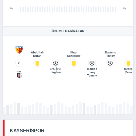
%
%
ÖNEMLI DAKIKALAR
Abdullah
İlhan
Slavtcho
Duran
Sancaktar
Pavlov
0’
Ertuğrul
Madida
Recep
Sağlam
Fany
Çetin
Tommy
KAYSERİSPOR