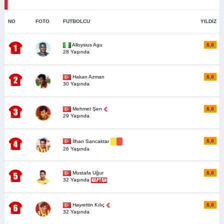
NO
FOTO
FUTBOLCU
YILDIZ
Alloysius Agu
6,8
28 Yaşında
Hakan Azman
6,8
30 Yaşında
Mehmet Şen
6,8
29 Yaşında
6,8
İlhan Sancaktar
26 Yaşında
Mustafa Uğur
6,8
32 Yaşında
Hayrettin Kılıç
6,8
32 Yaşında