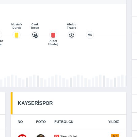
Mustafa
Cenk
Abdou
Durak
Tosun
Traore
MS
nt
Alper
en
Uludağ
KAYSERİSPOR
NO
FOTO
FUTBOLCU
YILDIZ
Sinan Bolat
6,8