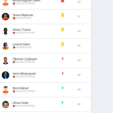
Binya Augustin Gilles
31’
GAZİANTEPSPOR
Srdan Mijailovic
31’
KAYSERİSPOR
Abdou Traore
44’
GAZİANTEPSPOR
Levent Gülen
45’
KAYSERİSPOR
Oğulcan Çağlayan
46’
GAZİANTEPSPOR
Haris Medunjanin
46’
GAZİANTEPSPOR
Birol Hikmet
46’
GAZİANTEPSPOR
Orhan Gülle
46’
GAZİANTEPSPOR