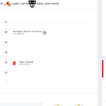
TIN
SAMET ÇAVUŞ
İSMAIL KÖSE-HAKEM
0’
Henrique Sereno Fonseca
23’
KAYSERİSPOR
31’
72’
Alper Uludağ
72’
KAYSERİSPOR
77’