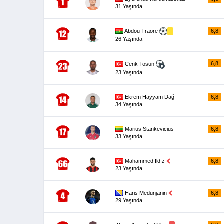
31 Yaşında
Abdou Traore
6,8
26 Yaşında
6,8
Cenk Tosun
23 Yaşında
Ekrem Hayyam Dağ
6,8
34 Yaşında
Marius Stankevicius
6,8
33 Yaşında
Mahammed Ildız
6,8
23 Yaşında
Haris Medunjanin
6,8
29 Yaşında