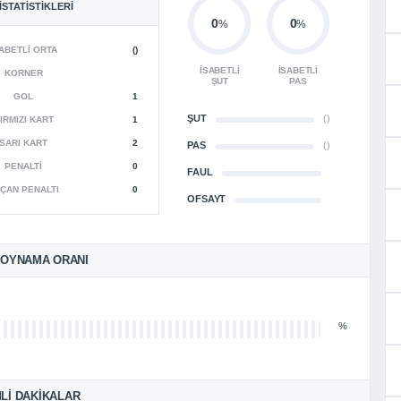
İSTATISTIKLERI
0
0
%
%
ABETLI ORTA
()
İSABETLI
İSABETLI
KORNER
ŞUT
PAS
GOL
1
ŞUT
()
IRMIZI KART
1
SARI KART
2
PAS
()
PENALTI
0
FAUL
ÇAN PENALTI
0
OFSAYT
 OYNAMA ORANI
%
LI DAKIKALAR