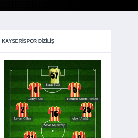
KAYSERISPOR DIZILIŞ