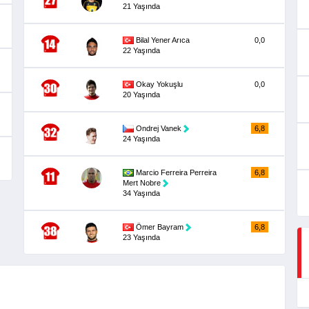
21 Yaşında
Bilal Yener Arıca
0,0
22 Yaşında
Okay Yokuşlu
0,0
20 Yaşında
Ondrej Vanek
6,8
24 Yaşında
Marcio Ferreira Perreira
6,8
Mert Nobre
34 Yaşında
Ömer Bayram
6,8
23 Yaşında