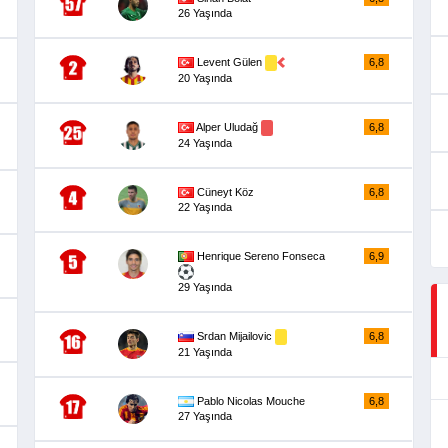
26 Yaşında
Levent Gülen
6,8
20 Yaşında
Alper Uludağ
6,8
24 Yaşında
Cüneyt Köz
6,8
22 Yaşında
Henrique Sereno Fonseca
6,9
29 Yaşında
Srdan Mijailovic
6,8
21 Yaşında
Pablo Nicolas Mouche
6,8
27 Yaşında