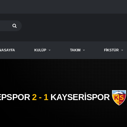
NASAYFA
KULÜP
TAKIM
FIKSTÜR
EPSPOR
2 - 1
KAYSERİSPOR