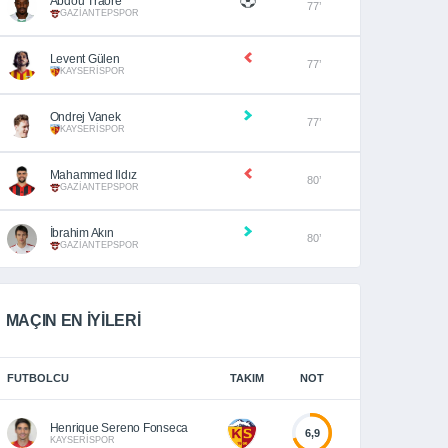
Abdou Traore
77’
GAZİANTEPSPOR
Levent Gülen
77’
KAYSERİSPOR
Ondrej Vanek
77’
KAYSERİSPOR
Mahammed Ildız
80’
GAZİANTEPSPOR
İbrahim Akın
80’
GAZİANTEPSPOR
MAÇIN EN İYİLERİ
FUTBOLCU
TAKIM
NOT
Henrique Sereno Fonseca
6,9
KAYSERİSPOR