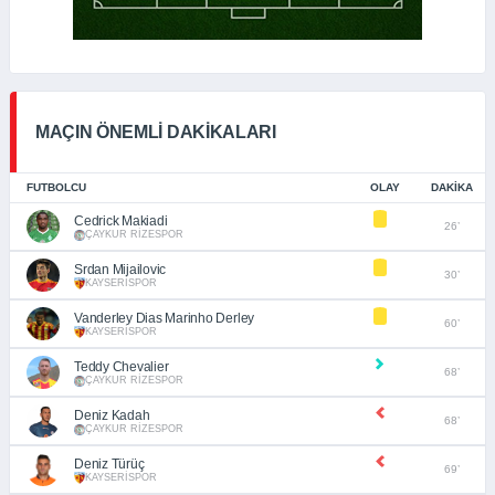
MAÇIN ÖNEMLİ DAKİKALARI
FUTBOLCU
OLAY
DAKIKA
Cedrick Makiadi
26’
ÇAYKUR RİZESPOR
Srdan Mijailovic
30’
KAYSERİSPOR
Vanderley Dias Marinho Derley
60’
KAYSERİSPOR
Teddy Chevalier
68’
ÇAYKUR RİZESPOR
Deniz Kadah
68’
ÇAYKUR RİZESPOR
Deniz Türüç
69’
KAYSERİSPOR