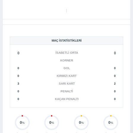
MAÇ İSTATISTIKLERI
()
İSABETLI ORTA
()
KORNER
0
GOL
0
0
KIRMIZI KART
0
3
SARI KART
2
0
PENALTI
0
0
KAÇAN PENALTI
0
0
0
0
0
%
%
%
%