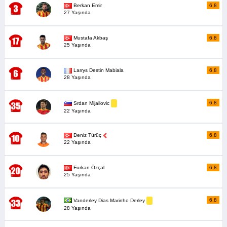
Berkan Emir
6,8
27 Yaşında
Mustafa Akbaş
6,8
25 Yaşında
Larrys Destin Mabiala
6,8
28 Yaşında
6,8
Srdan Mijailovic
22 Yaşında
Deniz Türüç
6,8
22 Yaşında
Furkan Özçal
6,8
25 Yaşında
6,8
Vanderley Dias Marinho Derley
28 Yaşında