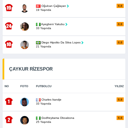
Oğulcan Çağlayan
6,8
19 Yaşında
Ayegbeni Yakubu
6,8
33 Yaşında
Diego Hipolito Da Silva Lopes
6,8
21 Yaşında
ÇAYKUR RİZESPOR
NO
FOTO
FUTBOLCU
YILDIZ
Charles Itandje
6,8
33 Yaşında
Godfreyitama Oboabona
6,8
25 Yaşında