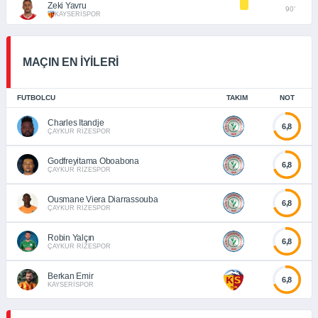
Zeki Yavru
90’
KAYSERİSPOR
MAÇIN EN İYİLERİ
FUTBOLCU
TAKIM
NOT
Charles Itandje
6,8
ÇAYKUR RİZESPOR
Godfreyitama Oboabona
6,8
ÇAYKUR RİZESPOR
Ousmane Viera Diarrassouba
6,8
ÇAYKUR RİZESPOR
Robin Yalçın
6,8
ÇAYKUR RİZESPOR
Berkan Emir
6,8
KAYSERİSPOR