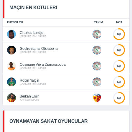
MAÇIN EN KÖTÜLERİ
FUTBOLCU
TAKIM
NOT
Charles Itandje
6,8
ÇAYKUR RİZESPOR
Godfreyitama Oboabona
6,8
ÇAYKUR RİZESPOR
Ousmane Viera Diarrassouba
6,8
ÇAYKUR RİZESPOR
Robin Yalçın
6,8
ÇAYKUR RİZESPOR
Berkan Emir
6,8
KAYSERİSPOR
OYNAMAYAN SAKAT OYUNCULAR