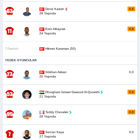
Deniz Kadah
6,8
29 Yaşında
Eren Albayrak
6,8
24 Yaşında
T.Direktör
Hikmet Karaman (55)
YEDEK OYUNCULAR
Gökhan Akkan
0,0
20 Yaşında
Dhurgham İsmael Dawood Al-Quraishi
6,8
21 Yaşında
Teddy Chevalier
6,8
28 Yaşında
Sercan Kaya
0,0
27 Yaşında