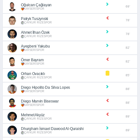
Oğulcan Çağlayan
69’
KAYSERİSPOR
Patryk Tuszynski
78’
ÇAYKUR RİZESPOR
Ahmet İlhan Özek
78’
ÇAYKUR RİZESPOR
Ayegbeni Yakubu
82’
KAYSERİSPOR
Ömer Bayram
82’
KAYSERİSPOR
Orhan Ovacıklı
85’
ÇAYKUR RİZESPOR
Diego Hipolito Da Silva Lopes
88’
KAYSERİSPOR
Diego Marvin Biseswar
88’
KAYSERİSPOR
Mehmet Akyüz
89’
ÇAYKUR RİZESPOR
Dhurgham İsmael Dawood Al-Quraishi
89’
ÇAYKUR RİZESPOR