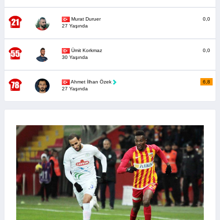
Murat Duruer
0,0
27 Yaşında
Ümit Korkmaz
0,0
30 Yaşında
Ahmet İlhan Özek
6,8
27 Yaşında