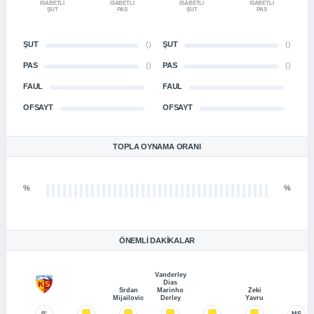
İSABETLI
İSABETLI
İSABETLI
İSABETLI
ŞUT
PAS
ŞUT
PAS
ŞUT
()
ŞUT
()
PAS
()
PAS
()
FAUL
FAUL
OFSAYT
OFSAYT
TOPLA OYNAMA ORANI
%
%
ÖNEMLI DAKIKALAR
Vanderley
Dias
Srdan
Marinho
Zeki
Mijailovic
Derley
Yavru
0’
MS