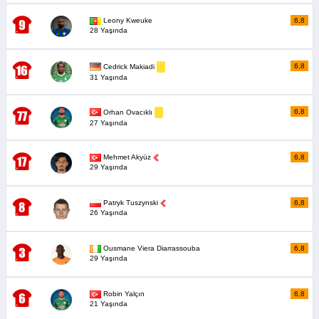
Leony Kweuke
6,8
28 Yaşında
6,8
Cedrick Makiadi
31 Yaşında
6,8
Orhan Ovacıklı
27 Yaşında
Mehmet Akyüz
6,8
29 Yaşında
Patryk Tuszynski
6,8
26 Yaşında
Ousmane Viera Diarrassouba
6,8
29 Yaşında
Robin Yalçın
6,8
21 Yaşında