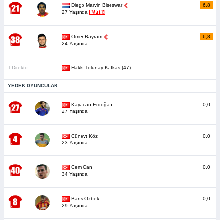
Diego Marvin Biseswar
6,8
27 Yaşında
Ömer Bayram
6,8
24 Yaşında
T.Direktör
Hakkı Tolunay Kafkas (47)
YEDEK OYUNCULAR
Kayacan Erdoğan
0,0
27 Yaşında
Cüneyt Köz
0,0
23 Yaşında
Cem Can
0,0
34 Yaşında
Barış Özbek
0,0
29 Yaşında