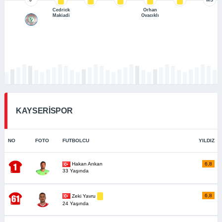
Cedrick
Orhan
Makiadi
Ovacıklı
KAYSERİSPOR
NO
FOTO
FUTBOLCU
YILDIZ
Hakan Arıkan
6,8
33 Yaşında
6,8
Zeki Yavru
24 Yaşında