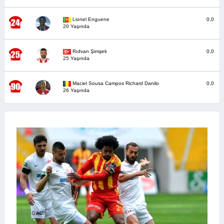
Lionel Enguene
0,0
20 Yaşında
Rıdvan Şimşek
0,0
25 Yaşında
Maciel Sousa Campos Richard Danilo
0,0
26 Yaşında