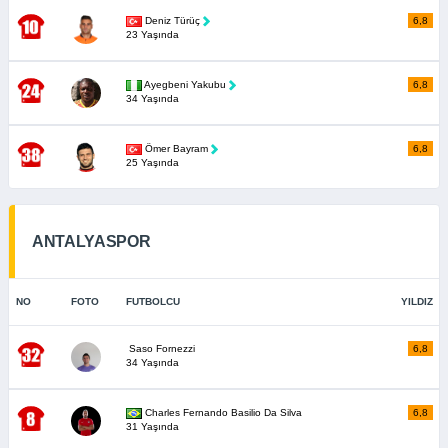
Deniz Türüç
6,8
23 Yaşında
Ayegbeni Yakubu
6,8
34 Yaşında
Ömer Bayram
6,8
25 Yaşında
ANTALYASPOR
NO
FOTO
FUTBOLCU
YILDIZ
Saso Fornezzi
6,8
34 Yaşında
Charles Fernando Basilio Da Silva
6,8
31 Yaşında