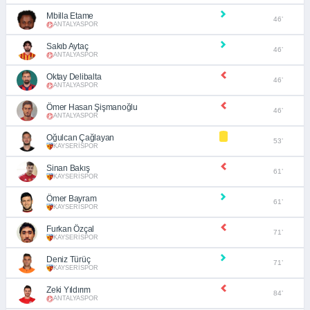
Mbilla Etame
46’
ANTALYASPOR
Sakıb Aytaç
46’
ANTALYASPOR
Oktay Delibalta
46’
ANTALYASPOR
Ömer Hasan Şişmanoğlu
46’
ANTALYASPOR
Oğulcan Çağlayan
53’
KAYSERİSPOR
Sinan Bakış
61’
KAYSERİSPOR
Ömer Bayram
61’
KAYSERİSPOR
Furkan Özçal
71’
KAYSERİSPOR
Deniz Türüç
71’
KAYSERİSPOR
Zeki Yıldırım
84’
ANTALYASPOR