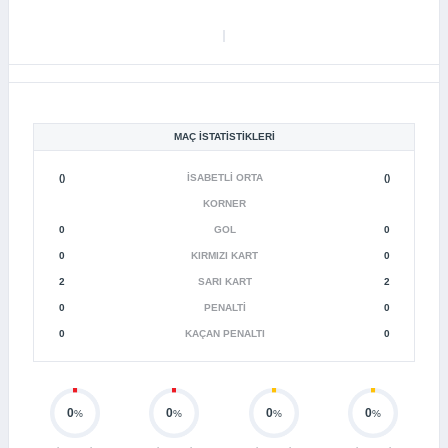
MAÇ İSTATISTIKLERI
()
İSABETLI ORTA
()
KORNER
0
GOL
0
0
KIRMIZI KART
0
2
SARI KART
2
0
PENALTI
0
0
KAÇAN PENALTI
0
0
0
0
0
%
%
%
%