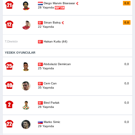
Diego Marvin Biseswar
6,8
28 Yaşında
Sinan Bakış
6,8
22 Yaşında
T.Direktör
Hakan Kutlu (44)
YEDEK OYUNCULAR
Abdulaziz Demircan
0,0
25 Yaşında
Cem Can
0,0
35 Yaşında
Birol Parlak
0,0
26 Yaşında
Marko Simic
0,0
29 Yaşında