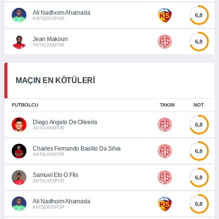
Ali Nadhoim Ahamada
6,8
KAYSERİSPOR
Jean Makoun
6,8
ANTALYASPOR
MAÇIN EN KÖTÜLERİ
FUTBOLCU
TAKIM
NOT
Diego Angelo De Oliveira
6,8
ANTALYASPOR
Charles Fernando Basilio Da Silva
6,8
ANTALYASPOR
Samuel Eto O Fils
6,8
ANTALYASPOR
Ali Nadhoim Ahamada
6,8
KAYSERİSPOR