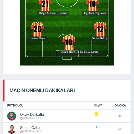
MAÇIN ÖNEMLİ DAKİKALARI
FUTBOLCU
OLAY
DAKIKA
Oktay Delibalta
35’
ANTALYASPOR
Serdar Özkan
46’
ANTALYASPOR