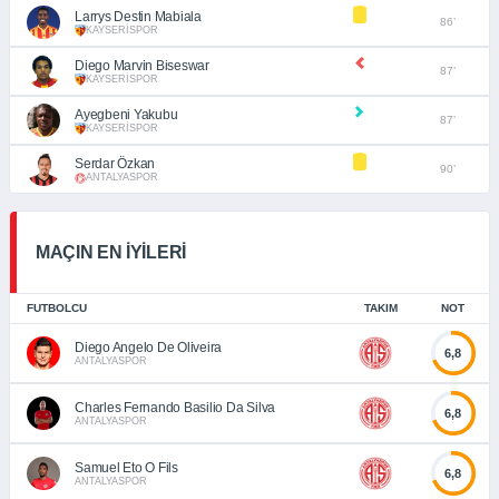
Larrys Destin Mabiala
86’
KAYSERİSPOR
Diego Marvin Biseswar
87’
KAYSERİSPOR
Ayegbeni Yakubu
87’
KAYSERİSPOR
Serdar Özkan
90’
ANTALYASPOR
MAÇIN EN İYİLERİ
FUTBOLCU
TAKIM
NOT
Diego Angelo De Oliveira
6,8
ANTALYASPOR
Charles Fernando Basilio Da Silva
6,8
ANTALYASPOR
Samuel Eto O Fils
6,8
ANTALYASPOR