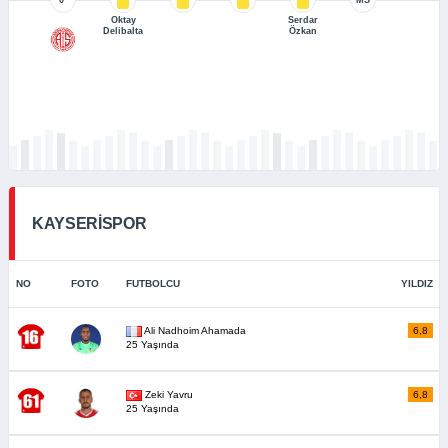
Oktay
Serdar
Delibalta
Özkan
KAYSERİSPOR
NO
FOTO
FUTBOLCU
YILDIZ
Ali Nadhoim Ahamada
6,8
25 Yaşında
Zeki Yavru
6,8
25 Yaşında