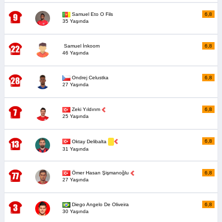
Samuel Eto O Fils
6,8
35 Yaşında
Samuel İnkoom
6,8
46 Yaşında
Ondrej Celustka
6,8
27 Yaşında
Zeki Yıldırım
6,8
25 Yaşında
6,8
Oktay Delibalta
31 Yaşında
Ömer Hasan Şişmanoğlu
6,8
27 Yaşında
Diego Angelo De Oliveira
6,8
30 Yaşında