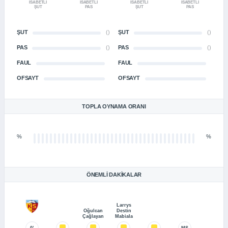
İSABETLI
İSABETLI
İSABETLI
İSABETLI
ŞUT
PAS
ŞUT
PAS
ŞUT
()
ŞUT
()
PAS
()
PAS
()
FAUL
FAUL
OFSAYT
OFSAYT
TOPLA OYNAMA ORANI
%
%
ÖNEMLI DAKIKALAR
Larrys
Oğulcan
Destin
Çağlayan
Mabiala
0’
MS