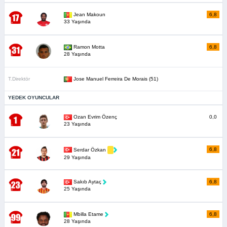
Jean Makoun
6,8
33 Yaşında
Ramon Motta
6,8
28 Yaşında
T.Direktör
Jose Manuel Ferreira De Morais (51)
YEDEK OYUNCULAR
Ozan Evrim Özenç
0,0
23 Yaşında
6,8
Serdar Özkan
29 Yaşında
Sakıb Aytaç
6,8
25 Yaşında
Mbilla Etame
6,8
28 Yaşında