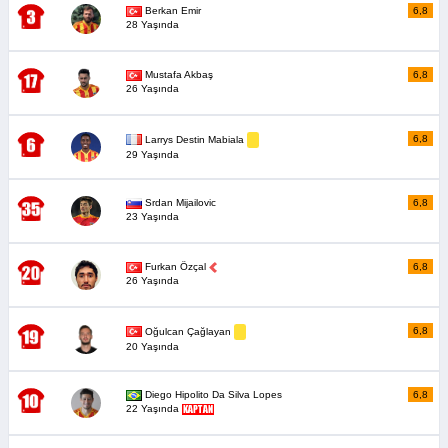
Berkan Emir
6,8
28 Yaşında
Mustafa Akbaş
6,8
26 Yaşında
6,8
Larrys Destin Mabiala
29 Yaşında
Srdan Mijailovic
6,8
23 Yaşında
Furkan Özçal
6,8
26 Yaşında
6,8
Oğulcan Çağlayan
20 Yaşında
Diego Hipolito Da Silva Lopes
6,8
22 Yaşında