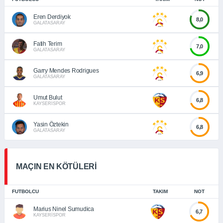
Eren Derdiyok
8,0
GALATASARAY
Fatih Terim
7,0
GALATASARAY
Garry Mendes Rodrigues
6,9
GALATASARAY
Umut Bulut
6,8
KAYSERİSPOR
Yasin Öztekin
6,8
GALATASARAY
MAÇIN EN KÖTÜLERİ
FUTBOLCU
TAKIM
NOT
Marius Ninel Sumudica
6,7
KAYSERİSPOR