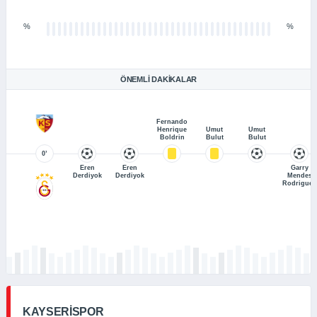
%
%
ÖNEMLI DAKIKALAR
Fernando
Henrique
Umut
Umut
Boldrin
Bulut
Bulut
0’
Eren
Eren
Garry
Derdiyok
Derdiyok
Mendes
Rodrigues
KAYSERİSPOR