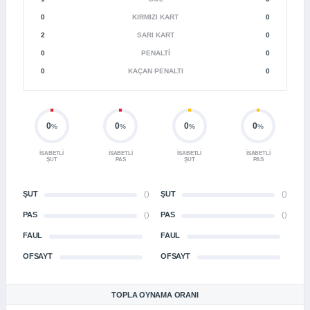
0
KIRMIZI KART
0
2
SARI KART
0
0
PENALTI
0
0
KAÇAN PENALTI
0
0
0
0
0
%
%
%
%
İSABETLI
İSABETLI
İSABETLI
İSABETLI
ŞUT
PAS
ŞUT
PAS
ŞUT
()
ŞUT
()
PAS
()
PAS
()
FAUL
FAUL
OFSAYT
OFSAYT
TOPLA OYNAMA ORANI