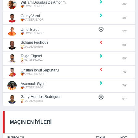
William Douglas De Amorim
46’
KAYSERİSPOR
Güray Vural
46’
KAYSERİSPOR
Umut Bulut
52’
KAYSERİSPOR
Sofiane Feghouli
60’
GALATASARAY
Tolga Cigerci
60’
GALATASARAY
Cristian Ionut Sapunaru
76’
KAYSERİSPOR
Asamoah Gyan
76’
KAYSERİSPOR
Garry Mendes Rodrigues
91’
GALATASARAY
MAÇIN EN İYİLERİ
FUTBOLCU
TAKIM
NOT