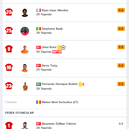
Ryan Isaac Mendes
6,8
28 Yaşında
Stephane Badji
6,8
28 Yaşında
6,8
Umut Bulut
35 Yaşında
Deniz Türüç
6,8
25 Yaşında
6,8
Fernando Henrique Boldrin
29 Yaşında
T.Direktör
Marius Ninel Sumudica (47)
YEDEK OYUNCULAR
Muammer Zülfikar Yıldırım
0,0
28 Yaşında