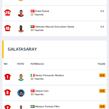
Erdal Öztürk
0,0
22 Yaşında
Silvestre Manuel Goncalves Varela
0,0
33 Yaşında
GALATASARAY
NO
FOTO
FUTBOLCU
YILDIZ
Nestor Fernando Muslera
6,8
32 Yaşında
Selçuk İnan
6,8
33 Yaşında
Mariano Ferreira Filho
6,8