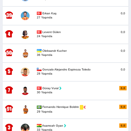
Erkan Kaş
0,0
27 Yaşında
Levent Gülen
0,0
24 Yaşında
Oleksandr Kucher
0,0
36 Yaşında
Gonzalo Alejandro Espinoza Toledo
0,0
28 Yaşında
Güray Vural
6,8
30 Yaşında
6,8
Fernando Henrique Boldrin
29 Yaşında
Asamoah Gyan
6,8
33 Yaşında