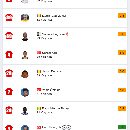
32 Yaşında
Iasmin Latovlevici
6,8
32 Yaşında
Sofiane Feghouli
6,8
29 Yaşında
Serdar Aziz
6,8
28 Yaşında
Jason Denayer
6,8
23 Yaşında
Yasin Öztekin
6,8
31 Yaşında
Papa Alioune Ndiaye
6,8
28 Yaşında
8,0
Eren Derdiyok