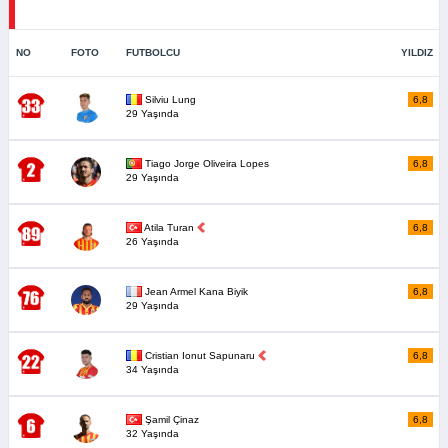
NO
FOTO
FUTBOLCU
YILDIZ
Silviu Lung
6,8
29 Yaşında
Tiago Jorge Oliveira Lopes
6,8
29 Yaşında
Atila Turan
6,8
26 Yaşında
Jean Armel Kana Biyik
6,8
29 Yaşında
Cristian Ionut Sapunaru
6,8
34 Yaşında
Şamil Çinaz
6,8
32 Yaşında