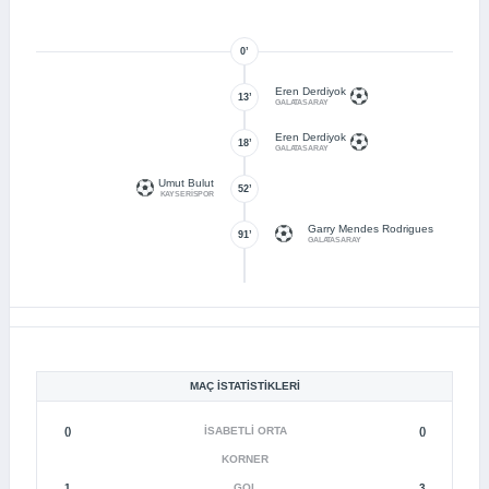
0’
Eren Derdiyok
13’
GALATASARAY
Eren Derdiyok
18’
GALATASARAY
Umut Bulut
52’
KAYSERİSPOR
Garry Mendes Rodrigues
91’
GALATASARAY
MAÇ İSTATISTIKLERI
()
İSABETLI ORTA
()
KORNER
1
GOL
3