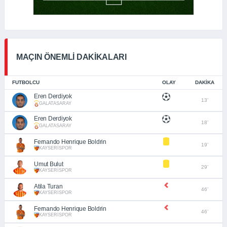
MAÇIN ÖNEMLİ DAKİKALARI
FUTBOLCU
OLAY
DAKIKA
Eren Derdiyok
13’
GALATASARAY
Eren Derdiyok
18’
GALATASARAY
Fernando Henrique Boldrin
19’
KAYSERİSPOR
Umut Bulut
29’
KAYSERİSPOR
Atila Turan
46’
KAYSERİSPOR
Fernando Henrique Boldrin
46’
KAYSERİSPOR