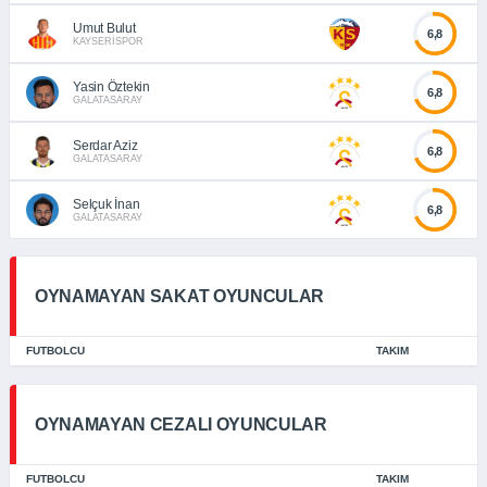
Umut Bulut
6,8
KAYSERİSPOR
Yasin Öztekin
6,8
GALATASARAY
Serdar Aziz
6,8
GALATASARAY
Selçuk İnan
6,8
GALATASARAY
OYNAMAYAN SAKAT OYUNCULAR
FUTBOLCU
TAKIM
OYNAMAYAN CEZALI OYUNCULAR
FUTBOLCU
TAKIM