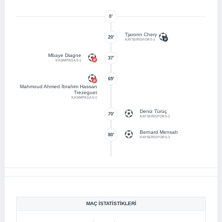
0’
Tjaronn Chery
20’
KAYSERİSPOR 0-1
Mbaye Diagne
37’
KASIMPAŞA 0-1
69’
Mahmoud Ahmed İbrahim Hassan
Trezeguet
KASIMPAŞA 0-1
Deniz Türüç
70’
KAYSERİSPOR 0-2
Bernard Mensah
80’
KAYSERİSPOR 0-3
MAÇ İSTATISTIKLERI