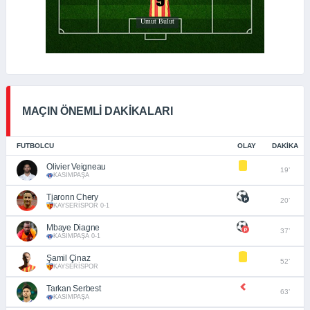
MAÇIN ÖNEMLİ DAKİKALARI
FUTBOLCU
OLAY
DAKIKA
Olivier Veigneau
19’
KASIMPAŞA
Tjaronn Chery
20’
KAYSERİSPOR 0-1
Mbaye Diagne
37’
KASIMPAŞA 0-1
Şamil Çinaz
52’
KAYSERİSPOR
Tarkan Serbest
63’
KASIMPAŞA