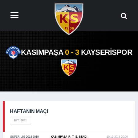
KASIMPAŞA
0 - 3
KAYSERİSPOR
HAFTANIN MAÇI
HIT: 6881
SÜPER LIG 2018-2019
KASIMPAŞA R. T. E. STADI
10-12-2018 20:00