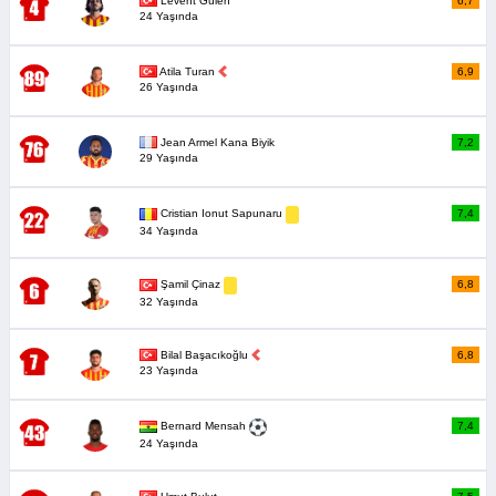
Levent Gülen
6,7
24 Yaşında
Atila Turan
6,9
26 Yaşında
Jean Armel Kana Biyik
7,2
29 Yaşında
7,4
Cristian Ionut Sapunaru
34 Yaşında
6,8
Şamil Çinaz
32 Yaşında
Bilal Başacıkoğlu
6,8
23 Yaşında
7,4
Bernard Mensah
24 Yaşında