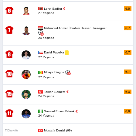
Loret Sadiku
6,5
27 Yaşında
Mahmoud Ahmed İbrahim Hassan Trezeguet
6,7
24 Yaşında
6,7
David Pavelka
27 Yaşında
6,7
Mbaye Diagne
27 Yaşında
Tarkan Serbest
6,4
24 Yaşında
Samuel Emem Eduok
6,8
24 Yaşında
T.Direktör
Mustafa Denizli (69)