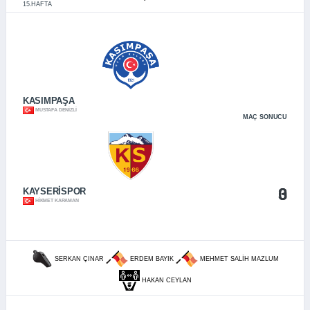
15.HAFTA
KASIMPAŞA
MUSTAFA DENIZLI
MAÇ SONUCU
0
3
KAYSERİSPOR
HIKMET KARAMAN
SERKAN ÇINAR
ERDEM BAYIK
MEHMET SALIH MAZLUM
HAKAN CEYLAN