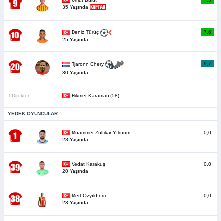
Umut Bulut
7,5
35 Yaşında
7,6
Deniz Türüç
25 Yaşında
9,7
Tjaronn Chery
30 Yaşında
T.Direktör
Hikmet Karaman (58)
YEDEK OYUNCULAR
Muammer Zülfikar Yıldırım
0,0
28 Yaşında
Vedat Karakuş
0,0
20 Yaşında
Mert Özyıldırım
0,0
23 Yaşında