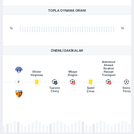
TOPLA OYNAMA ORANI
%
%
ÖNEMLI DAKIKALAR
Mahmoud
Ahmed
İbrahim
Olivier
Mbaye
Hassan
Veigneau
Diagne
Trezeguet
0’
Tjaronn
Şamil
Deniz
Chery
Çinaz
Türüç