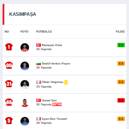
KASIMPAŞA
NO
FOTO
FUTBOLCU
YILDIZ
Ramazan Köse
7,1
30 Yaşında
Strahil Venkov Popov
6,9
28 Yaşında
6,6
Olivier Veigneau
33 Yaşında
Veysel Sarı
6,3
30 Yaşında
Syam Ben Youssef
6,4
29 Yaşında