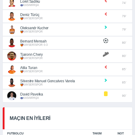
Loret Sadiku
74’
KASIMPAŞA
Deniz Türüç
79’
KAYSERİSPOR
Oleksandr Kucher
79’
KAYSERİSPOR
Bernard Mensah
80’
KAYSERİSPOR 0-3
Tjaronn Chery
80’
KAYSERİSPOR
Atila Turan
85’
KAYSERİSPOR
Silvestre Manuel Goncalves Varela
85’
KAYSERİSPOR
David Pavelka
90’
KASIMPAŞA
MAÇIN EN İYİLERİ
FUTBOLCU
TAKIM
NOT