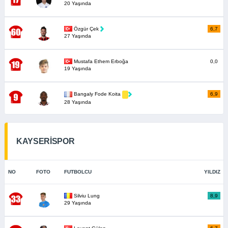
20 Yaşında
Özgür Çek
6,7
27 Yaşında
Mustafa Ethem Erboğa
0,0
19 Yaşında
6,9
Bangaly Fode Koita
28 Yaşında
KAYSERİSPOR
NO
FOTO
FUTBOLCU
YILDIZ
Silviu Lung
8,9
29 Yaşında