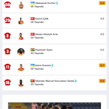
Oleksandr Kucher
6,8
36 Yaşında
Kazım Çelik
0,0
18 Yaşında
Hasan Hüseyin Acar
0,0
24 Yaşında
Asamoah Gyan
0,0
33 Yaşında
Artem Kravets
6,7
29 Yaşında
Silvestre Manuel Goncalves Varela
6,6
33 Yaşında