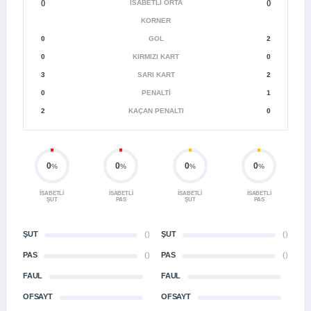
()
İSABETLI ORTA
()
KORNER
0
GOL
2
0
KIRMIZI KART
0
3
SARI KART
2
0
PENALTI
1
2
KAÇAN PENALTI
0
0
0
0
0
%
%
%
%
İSABETLI
İSABETLI
İSABETLI
İSABETLI
ŞUT
PAS
ŞUT
PAS
ŞUT
()
ŞUT
()
PAS
()
PAS
()
FAUL
FAUL
OFSAYT
OFSAYT