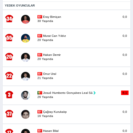
YEDEK OYUNCULAR
Eray Birniçan
0,0
30 Yaşında
Murat Can Yıldız
0,0
20 Yaşında
Hakan Demir
0,0
20 Yaşında
Onur Ural
0,0
21 Yaşında
Josué Humberto Gonçalves Leal Sá
6,1
26 Yaşında
Çağtay Kurukalıp
0,0
16 Yaşında
Hasan Bilal
0,0