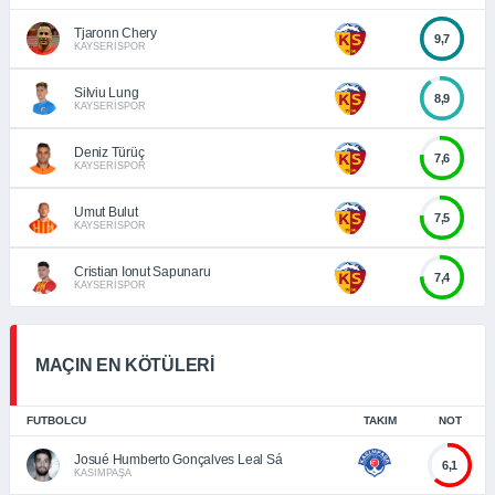
Tjaronn Chery
9,7
KAYSERİSPOR
Silviu Lung
8,9
KAYSERİSPOR
Deniz Türüç
7,6
KAYSERİSPOR
Umut Bulut
7,5
KAYSERİSPOR
Cristian Ionut Sapunaru
7,4
KAYSERİSPOR
MAÇIN EN KÖTÜLERİ
FUTBOLCU
TAKIM
NOT
Josué Humberto Gonçalves Leal Sá
6,1
KASIMPAŞA