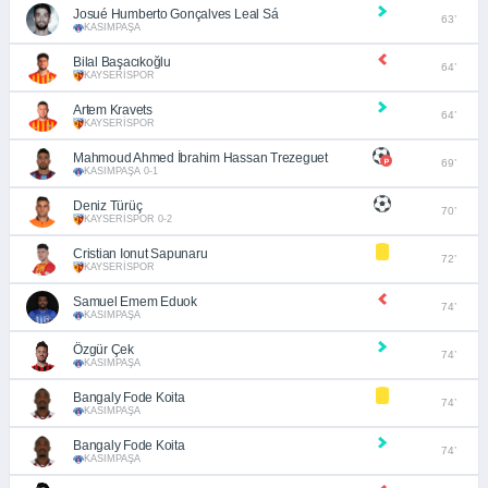
Josué Humberto Gonçalves Leal Sá
63’
KASIMPAŞA
Bilal Başacıkoğlu
64’
KAYSERİSPOR
Artem Kravets
64’
KAYSERİSPOR
Mahmoud Ahmed İbrahim Hassan Trezeguet
69’
KASIMPAŞA 0-1
Deniz Türüç
70’
KAYSERİSPOR 0-2
Cristian Ionut Sapunaru
72’
KAYSERİSPOR
Samuel Emem Eduok
74’
KASIMPAŞA
Özgür Çek
74’
KASIMPAŞA
Bangaly Fode Koita
74’
KASIMPAŞA
Bangaly Fode Koita
74’
KASIMPAŞA