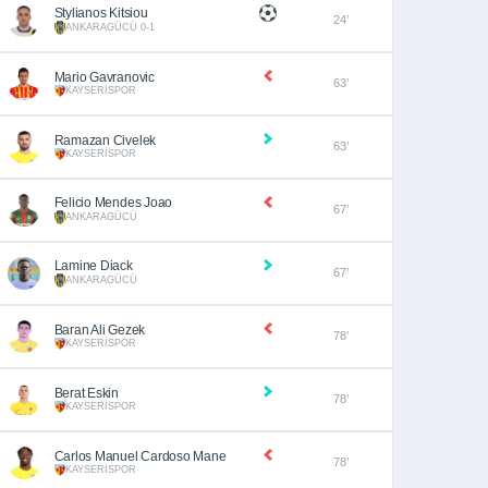
Stylianos Kitsiou
24’
ANKARAGÜCÜ 0-1
Mario Gavranovic
63’
KAYSERİSPOR
Ramazan Civelek
63’
KAYSERİSPOR
Felicio Mendes Joao
67’
ANKARAGÜCÜ
Lamine Diack
67’
ANKARAGÜCÜ
Baran Ali Gezek
78’
KAYSERİSPOR
Berat Eskin
78’
KAYSERİSPOR
Carlos Manuel Cardoso Mane
78’
KAYSERİSPOR