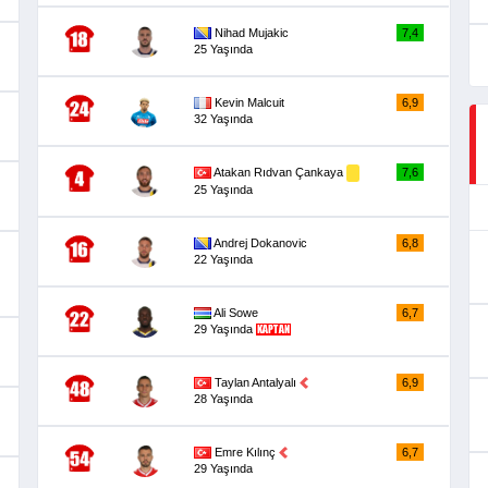
Nihad Mujakic
7,4
25 Yaşında
Kevin Malcuit
6,9
32 Yaşında
Atakan Rıdvan Çankaya
7,6
25 Yaşında
Andrej Dokanovic
6,8
22 Yaşında
Ali Sowe
6,7
29 Yaşında
Taylan Antalyalı
6,9
28 Yaşında
Emre Kılınç
6,7
29 Yaşında