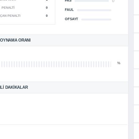
PAS
()
PENALTI
0
FAUL
ÇAN PENALTI
0
OFSAYT
 OYNAMA ORANI
%
LI DAKIKALAR