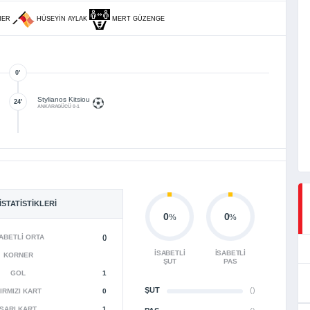
NER
HÜSEYIN AYLAK
MERT GÜZENGE
0’
Stylianos Kitsiou
24’
ANKARAGÜCÜ 0-1
İSTATISTIKLERI
0
0
%
%
ABETLI ORTA
()
İSABETLI
İSABETLI
KORNER
ŞUT
PAS
GOL
1
ŞUT
()
IRMIZI KART
0
SARI KART
1