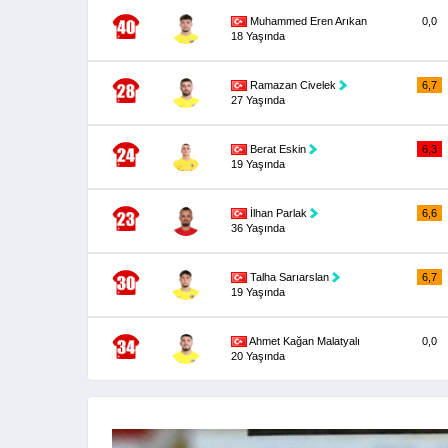
Muhammed Eren Arıkan
0,0
18 Yaşında
Ramazan Civelek
6,7
27 Yaşında
Berat Eskin
6,3
19 Yaşında
İlhan Parlak
6,6
36 Yaşında
Talha Sarıarslan
6,7
19 Yaşında
Ahmet Kağan Malatyalı
0,0
20 Yaşında