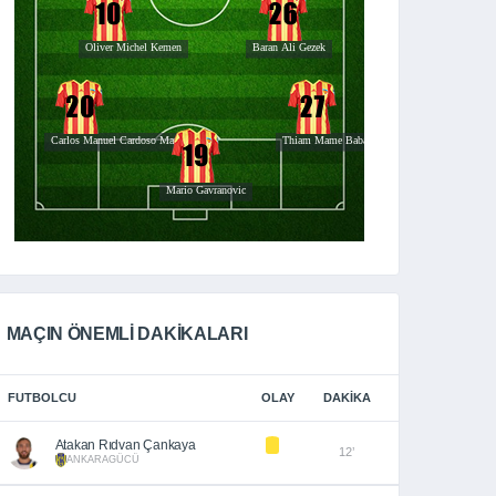
MAÇIN ÖNEMLİ DAKİKALARI
FUTBOLCU
OLAY
DAKIKA
Atakan Rıdvan Çankaya
12’
ANKARAGÜCÜ