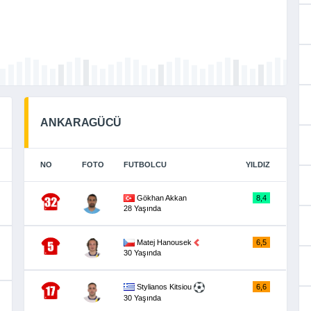
ANKARAGÜCÜ
NO
FOTO
FUTBOLCU
YILDIZ
Gökhan Akkan
8,4
28 Yaşında
Matej Hanousek
6,5
30 Yaşında
Stylianos Kitsiou
6,6
30 Yaşında