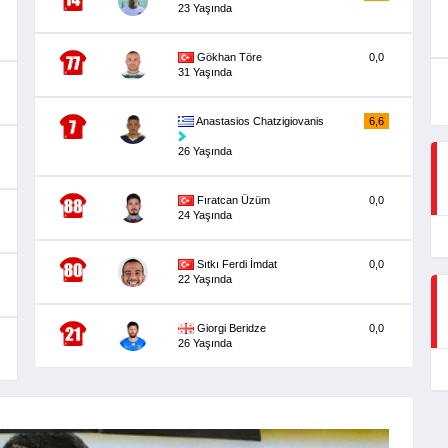
23 Yaşında
Gökhan Töre
0,0
31 Yaşında
Anastasios Chatzigiovanis
6,6
26 Yaşında
Fıratcan Üzüm
0,0
24 Yaşında
Sıtkı Ferdi İmdat
0,0
22 Yaşında
Giorgi Beridze
0,0
26 Yaşında