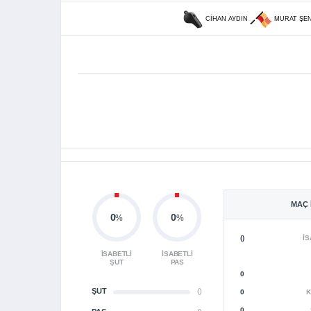
CIHAN AYDIN
MURAT ŞE
MAÇ 
0
0
%
%
()
İS
İSABETLI
İSABETLI
ŞUT
PAS
0
ŞUT
()
0
K
0