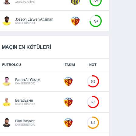
7,4
ANKARAGÜCÜ
Joseph Larweh Attamah
7,3
KAYSERİSPOR
MAÇIN EN KÖTÜLERİ
FUTBOLCU
TAKIM
NOT
Baran Ali Gezek
6,3
KAYSERİSPOR
Berat Eskin
6,3
KAYSERİSPOR
Bilal Bayazıt
6,4
KAYSERİSPOR