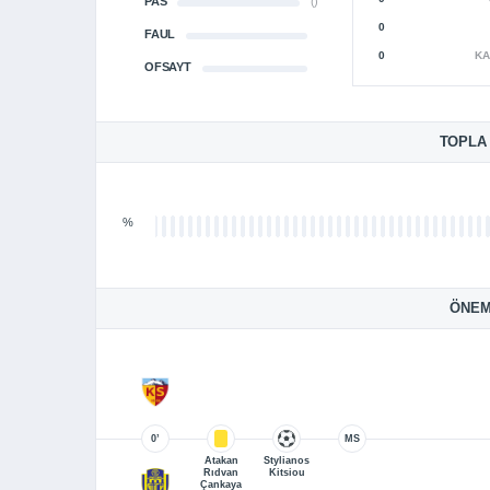
PAS
()
0
FAUL
0
KA
OFSAYT
TOPLA
%
ÖNEM
0’
MS
Atakan
Stylianos
Rıdvan
Kitsiou
Çankaya