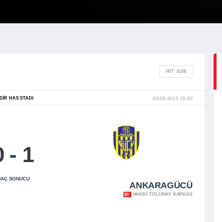
HIT: 4108
DIR HAS STADI
03-06-2023 19:00
0
-
1
AÇ SONUCU
ANKARAGÜCÜ
HAKKI TOLUNAY KAFKAS