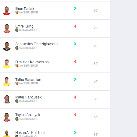
İlhan Parlak
78’
KAYSERİSPOR
Emre Kılınç
79’
ANKARAGÜCÜ
Anastasios Chatzigiovanis
79’
ANKARAGÜCÜ
Dimitrios Kolovetsios
84’
KAYSERİSPOR
Talha Sarıarslan
84’
KAYSERİSPOR
Matej Hanousek
88’
ANKARAGÜCÜ
Taylan Antalyalı
88’
ANKARAGÜCÜ
Hasan Ali Kaldırım
88’
ANKARAGÜCÜ