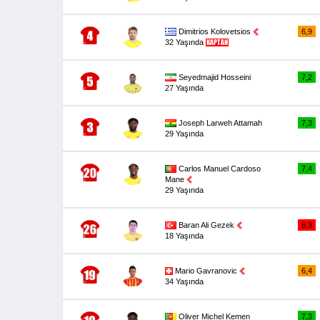
Dimitrios Kolovetsios
6,9
32 Yaşında
Seyedmajid Hosseini
7,2
27 Yaşında
Joseph Larweh Attamah
7,3
29 Yaşında
Carlos Manuel Cardoso
7,4
Mane
29 Yaşında
Baran Ali Gezek
6,3
18 Yaşında
Mario Gavranovic
6,4
34 Yaşında
Oliver Michel Kemen
7,3