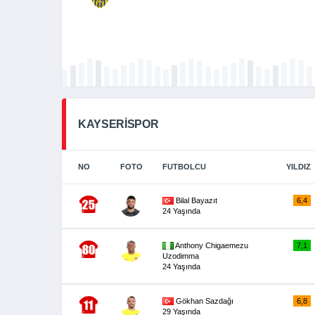
KAYSERİSPOR
NO
FOTO
FUTBOLCU
YILDIZ
Bilal Bayazıt
6,4
24 Yaşında
Anthony Chigaemezu
7,1
Uzodimma
24 Yaşında
Gökhan Sazdağı
6,8
29 Yaşında