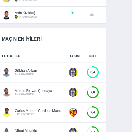
Arda Kızıldağ
88’
ANKARAGÜCÜ
MAÇIN EN İYİLERİ
FUTBOLCU
TAKIM
NOT
Gökhan Akkan
8,4
ANKARAGÜCÜ
Atakan Rıdvan Çankaya
7,6
ANKARAGÜCÜ
Carlos Manuel Cardoso Mane
7,4
KAYSERİSPOR
Nihad Mujakic