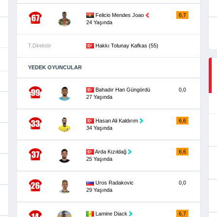
Felicio Mendes Joao
6,7
24 Yaşında
T.Direktör
Hakkı Tolunay Kafkas (55)
YEDEK OYUNCULAR
Bahadır Han Güngördü
0,0
27 Yaşında
Hasan Ali Kaldırım
6,6
34 Yaşında
Arda Kızıldağ
6,6
25 Yaşında
Uros Radakovic
0,0
29 Yaşında
Lamine Diack
6,7