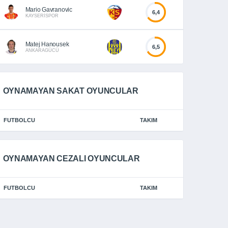
Mario Gavranovic
6,4
KAYSERİSPOR
Matej Hanousek
6,5
ANKARAGÜCÜ
OYNAMAYAN SAKAT OYUNCULAR
FUTBOLCU
TAKIM
OYNAMAYAN CEZALI OYUNCULAR
FUTBOLCU
TAKIM