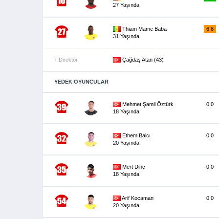
27 Yaşında
Thiam Mame Baba
6,6
31 Yaşında
T.Direktör
Çağdaş Atan (43)
YEDEK OYUNCULAR
Mehmet Şamil Öztürk
0,0
18 Yaşında
Ethem Balcı
0,0
20 Yaşında
Mert Dinç
0,0
18 Yaşında
Arif Kocaman
0,0
20 Yaşında