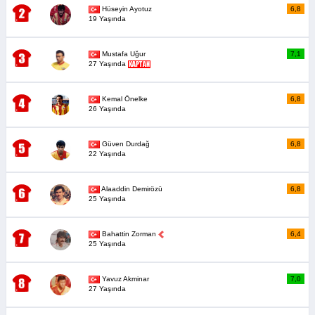
Hüseyin Ayotuz
6,8
19 Yaşında
Mustafa Uğur
7,1
27 Yaşında
Kemal Önelke
6,8
26 Yaşında
Güven Durdağ
6,8
22 Yaşında
Alaaddin Demirözü
6,8
25 Yaşında
Bahattin Zorman
6,4
25 Yaşında
Yavuz Akminar
7,0
27 Yaşında