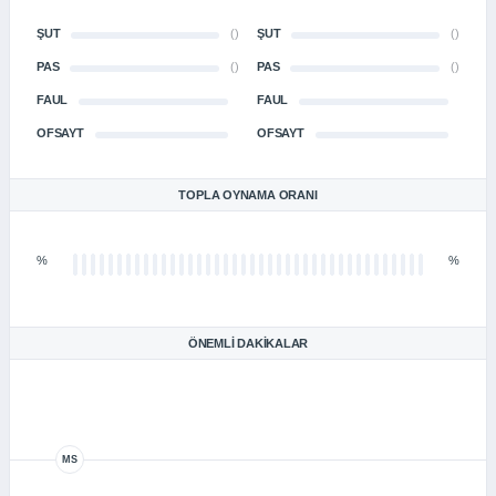
ŞUT
()
ŞUT
()
PAS
()
PAS
()
FAUL
FAUL
OFSAYT
OFSAYT
TOPLA OYNAMA ORANI
%
%
ÖNEMLI DAKIKALAR
MS