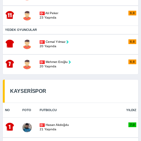
Ali Peker
6,8
23 Yaşında
YEDEK OYUNCULAR
Cemal Yılmaz
6,8
20 Yaşında
Mehmet Eroğlu
6,8
20 Yaşında
KAYSERİSPOR
NO
FOTO
FUTBOLCU
YILDIZ
Hasan Akdoğdu
7,0
21 Yaşında