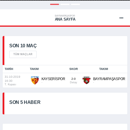
BAYRAMPAŞASPOR
ANA SAYFA
SON 10 MAÇ
TÜM MAÇLAR
TARIH
TAKIM
SKOR
TAKIM
31-10-2019
KAYSERİSPOR
BAYRAMPAŞASPOR
2-0
16:30
-
Detay
-
T. Kupası
SON 5 HABER