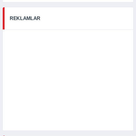
REKLAMLAR