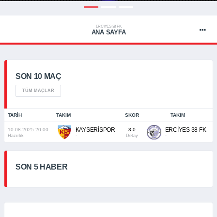
ERCİYES 38 FK
ANA SAYFA
SON 10 MAÇ
TÜM MAÇLAR
TARIH
TAKIM
SKOR
TAKIM
KAYSERİSPOR
ERCİYES 38 FK
10-08-2025 20:00
3-0
Hazırlık
-
Detay
-
SON 5 HABER