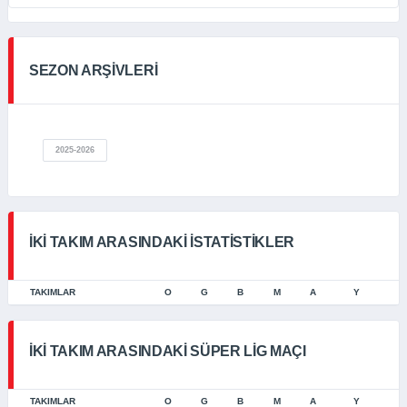
SEZON ARŞİVLERİ
2025-2026
İKI TAKIM ARASINDAKI İSTATISTIKLER
TAKIMLAR
O
G
B
M
A
Y
İKI TAKIM ARASINDAKI SÜPER LIG MAÇI
TAKIMLAR
O
G
B
M
A
Y