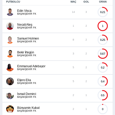
FUTBOLCU
MAÇ
GOL
ORAN
Edin Visca
0.21
14
3
BAŞAKŞEHİR FK
Necati Ateş
1
1
2
BAŞAKŞEHİR FK
Samuel Holmen
0.25
8
2
BAŞAKŞEHİR FK
Bekir İrtegün
0.67
3
2
BAŞAKŞEHİR FK
Emmanuel Adebayor
0.2
5
2
BAŞAKŞEHİR FK
Eljero Elia
0.4
5
2
BAŞAKŞEHİR FK
İsmail Demirci
0.5
2
1
BAŞAKŞEHİR FK
Bünyamin Kubat
0
2
1
BAŞAKŞEHİR FK