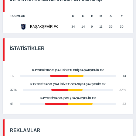
TAKIMLAR
O
G
B
M
A
Y
BAŞAKŞEHİR FK
34
14
9
11
39
30
İSTATISTIKLER
KAYSERISPOR (GALIBIYETLERI) BAŞAKŞEHİR FK
16
14
KAYSERISPOR (GALIBIYET ORANI) BAŞAKŞEHİR FK
37%
32%
KAYSERISPOR (GOL) BAŞAKŞEHİR FK
41
43
REKLAMLAR