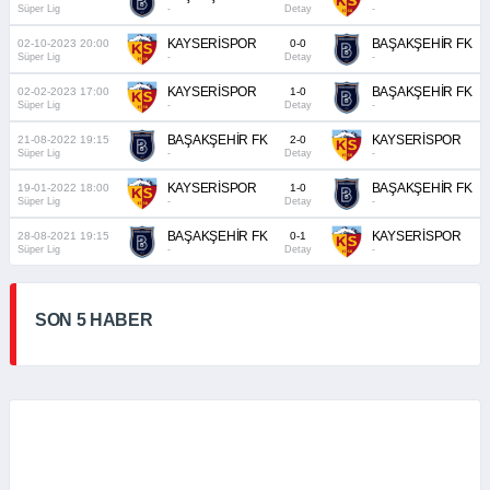
Süper Lig
-
Detay
-
KAYSERİSPOR
BAŞAKŞEHİR FK
02-10-2023 20:00
0-0
Süper Lig
-
Detay
-
KAYSERİSPOR
BAŞAKŞEHİR FK
02-02-2023 17:00
1-0
Süper Lig
-
Detay
-
BAŞAKŞEHİR FK
KAYSERİSPOR
21-08-2022 19:15
2-0
Süper Lig
-
Detay
-
KAYSERİSPOR
BAŞAKŞEHİR FK
19-01-2022 18:00
1-0
Süper Lig
-
Detay
-
BAŞAKŞEHİR FK
KAYSERİSPOR
28-08-2021 19:15
0-1
Süper Lig
-
Detay
-
SON 5 HABER