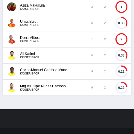
Aziza Makukula
1
2
2
KAYSERİSPOR
Umut Bulut
0.33
6
2
KAYSERİSPOR
Denis Alibec
2
1
2
KAYSERİSPOR
Ali Karimi
0.33
6
2
KAYSERİSPOR
Carlos Manuel Cardoso Mane
0.22
9
2
KAYSERİSPOR
Miguel Filipe Nunes Cardoso
0.22
9
2
KAYSERİSPOR