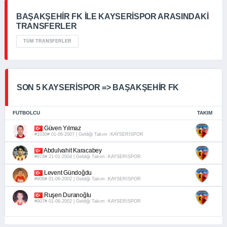
BAŞAKŞEHİR FK İLE KAYSERİSPOR ARASINDAKİ
TRANSFERLER
TÜM TRANSFERLER
SON 5 KAYSERİSPOR => BAŞAKŞEHİR FK
FUTBOLCU
TAKIM
Güven Yılmaz
#1030# 01-06-2007 | Geldiği Takım :KAYSERİSPOR
Abdulvahit Karacabey
#974# 21-01-2004 | Geldiği Takım :KAYSERİSPOR
Levent Gündoğdu
#906# 01-06-2002 | Geldiği Takım :KAYSERİSPOR
Ruşen Duranoğlu
#907# 01-06-2002 | Geldiği Takım :KAYSERİSPOR