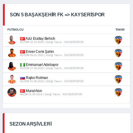
SON 5 BAŞAKŞEHİR FK => KAYSERİSPOR
FUTBOLCU
TAKIM
Aziz Eraltay Behich
#1759# 02-10-2020 | Gittiği Takım : KAYSERİSPOR
Enver Cenk Şahin
#1435# 09-01-2020 | Gittiği Takım : KAYSERİSPOR
Emmanuel Adebayor
#1415# 27-08-2019 | Gittiği Takım : KAYSERİSPOR
Rajko Rotman
#1255# 01-06-2016 | Gittiği Takım : KAYSERİSPOR
Murat Akın
#625# 01-06-2014 | Gittiği Takım : KAYSERİSPOR
SEZON ARŞİVLERİ