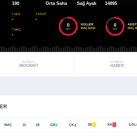
190
Orta Saha
Sağ Ayak
14895
T.GOL
T.ASIST
-
-
0
0
GOLLER
ASIST
MAÇ BAŞI
MAÇ B
ORT.
ORT.
T.MAÇ
-
FUTBOLCU
FUTBOLCU
BIOGRAFI
HABER
LER
SK
KK
GOL
MAÇ
11
18
GR
ÇK