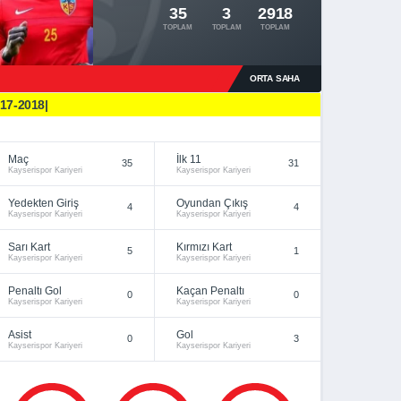
35
3
2918
TOPLAM
TOPLAM
TOPLAM
ORTA SAHA
17-2018|
Maç
İlk 11
35
31
Kayserispor Kariyeri
Kayserispor Kariyeri
Yedekten Giriş
Oyundan Çıkış
4
4
Kayserispor Kariyeri
Kayserispor Kariyeri
Sarı Kart
Kırmızı Kart
5
1
Kayserispor Kariyeri
Kayserispor Kariyeri
Penaltı Gol
Kaçan Penaltı
0
0
Kayserispor Kariyeri
Kayserispor Kariyeri
Asist
Gol
0
3
Kayserispor Kariyeri
Kayserispor Kariyeri