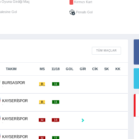
 Oyuna Girdiği Maç
Kırmızı Kart
alesine Gol
Penaltı Gol
TÜM MAÇLAR
TAKIM
MS
11/18
GOL
GİR
CİK
SK
KK
BURSASPOR
_B_
_11_
-
KAYSERİSPOR
_B_
_11_
-
KAYSERİSPOR
_M_
_18_
-
KAYSERİSPOR
_M_
_11_