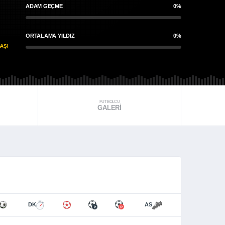
ADAM GEÇME
0%
ORTALAMA YILDIZ
0%
AŞI
FUTBOLCU
GALERI
DK
AS