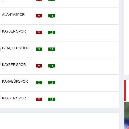
-
ALANYASPOR
_M_
_11_
-
KAYSERİSPOR
_M_
_11_
-
GENÇLERBİRLİĞİ
_G_
_11_
-
KAYSERİSPOR
_M_
_11_
-
KARABÜKSPOR
_G_
_11_
-
KAYSERİSPOR
_M_
_11_
-