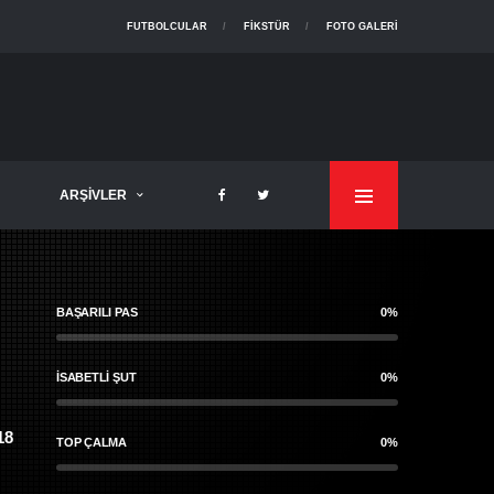
FUTBOLCULAR
FIKSTÜR
FOTO GALERI
ARŞIVLER
BAŞARILI PAS
0%
İSABETLI ŞUT
0%
18
TOP ÇALMA
0%