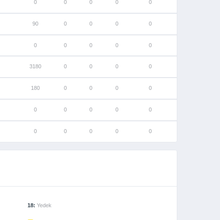
0
0
0
0
0
90
0
0
0
0
0
0
0
0
0
3180
0
0
0
0
180
0
0
0
0
0
0
0
0
0
0
0
0
0
0
18:
Yedek