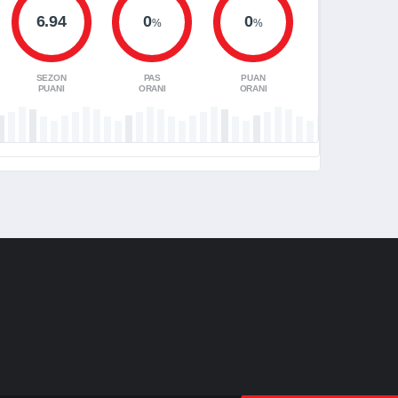
6.94
0
0
%
%
SEZON
PAS
PUAN
PUANI
ORANI
ORANI