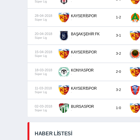
Süper Lig
-
28-04-2018
KAYSERİSPOR
1-2
Süper Lig
-
20-04-2018
BAŞAKŞEHİR FK
3-1
Süper Lig
-
15-04-2018
KAYSERİSPOR
3-2
Süper Lig
-
18-03-2018
KONYASPOR
2-0
Süper Lig
-
11-03-2018
KAYSERİSPOR
3-2
Süper Lig
-
02-03-2018
BURSASPOR
1-0
Süper Lig
-
HABER LİSTESİ