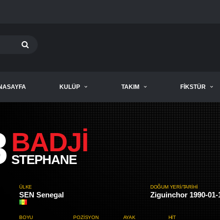
NASAYFA
KULÜP
TAKIM
FIKSTÜR
8
BADJI
STEPHANE
ÜLKE
DOĞUM YERI/TARIHI
SEN Senegal
Ziguinchor 1990-01-
BOYU
POZISYON
AYAK
HIT