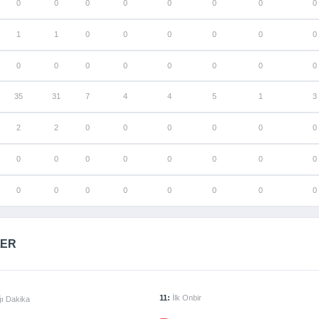
0
0
0
0
0
0
0
0
1
1
0
0
0
0
0
0
0
0
0
0
0
0
0
0
35
31
7
4
4
5
1
3
2
2
0
0
0
0
0
0
0
0
0
0
0
0
0
0
0
0
0
0
0
0
0
0
LER
11:
İlk Onbir
ı Dakika