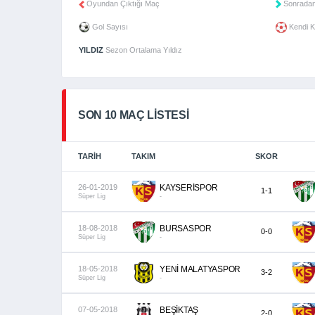
Oyundan Çıktığı Maç
Sonradan
Gol Sayısı
Kendi K
YILDIZ
Sezon Ortalama Yıldız
SON 10 MAÇ LISTESI
TARIH
TAKIM
SKOR
26-01-2019
KAYSERİSPOR
1-1
Süper Lig
-
18-08-2018
BURSASPOR
0-0
Süper Lig
-
18-05-2018
YENİ MALATYASPOR
3-2
Süper Lig
-
07-05-2018
BEŞİKTAŞ
2-0