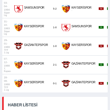
03-
04-
SAMSUNSPOR
KAYSERİSPOR
5-2
_M_
_1
1994
-
-
Süper
Lig
31-
10-
KAYSERİSPOR
SAMSUNSPOR
1-0
_G_
_1
1993
-
-
Süper
Lig
29-
01-
GAZİANTEPSPOR
KAYSERİSPOR
1-0
_M_
_1
1989
-
-
TFF
1.Lig
07-
12-
KAYSERİSPOR
GAZİANTEPSPOR
2-1
_G_
_1
1988
-
-
T.
Kupası
28-
08-
KAYSERİSPOR
GAZİANTEPSPOR
0-1
_M_
_1
1988
-
-
TFF
1.Lig
HABER LİSTESİ