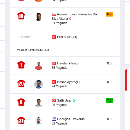
Antenor Junior Fernades Da
6,7
Silva Vitoria
31 Yaşında
T.Direktör
Erol Bulut (44)
YEDEK OYUNCULAR
Haydar Yılmaz
0,0
35 Yaşında
Hasan Ayaroğlu
0,0
24 Yaşında
Salih Uçan
7,3
25 Yaşında
Georgios Tzavellas
0,0
32 Yaşında