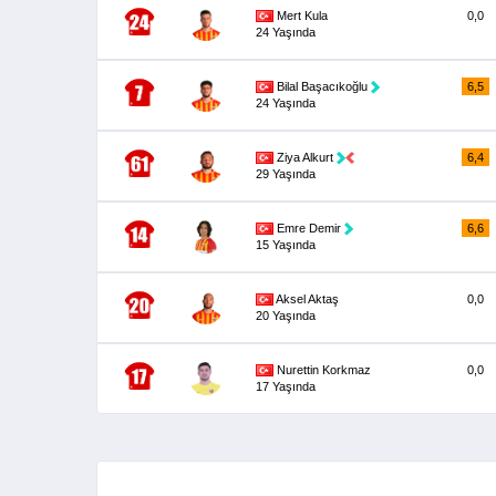
Mert Kula
0,0
24 Yaşında
Bilal Başacıkoğlu
6,5
24 Yaşında
Ziya Alkurt
6,4
29 Yaşında
Emre Demir
6,6
15 Yaşında
Aksel Aktaş
0,0
20 Yaşında
Nurettin Korkmaz
0,0
17 Yaşında