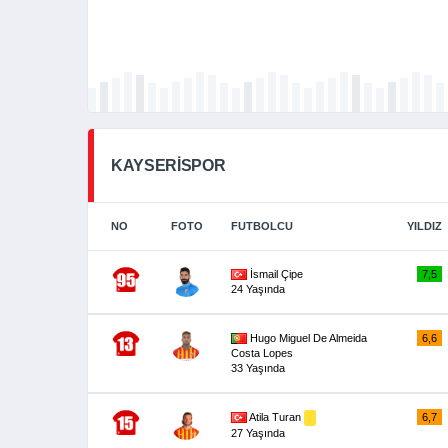
KAYSERİSPOR
NO
FOTO
FUTBOLCU
YILDIZ
İsmail Çipe
7,5
24 Yaşında
Hugo Miguel De Almeida
6,6
Costa Lopes
33 Yaşında
Atila Turan
6,7
27 Yaşında