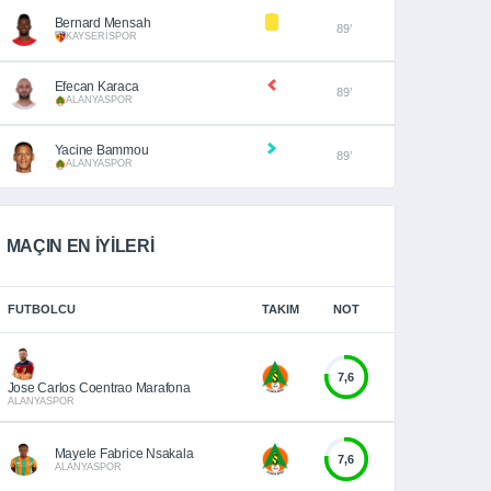
Bernard Mensah
89’
KAYSERİSPOR
Efecan Karaca
89’
ALANYASPOR
Yacine Bammou
89’
ALANYASPOR
MAÇIN EN İYİLERİ
FUTBOLCU
TAKIM
NOT
7,6
Jose Carlos Coentrao Marafona
ALANYASPOR
Mayele Fabrice Nsakala
7,6
ALANYASPOR