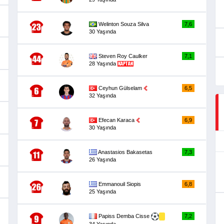
Welinton Souza Silva
7,6
30 Yaşında
Steven Roy Caulker
7,1
28 Yaşında
Ceyhun Gülselam
6,5
32 Yaşında
Efecan Karaca
6,9
30 Yaşında
Anastasios Bakasetas
7,3
26 Yaşında
Emmanouil Siopis
6,8
25 Yaşında
Papiss Demba Cisse
7,2
34 Yaşında