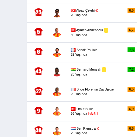
Alpay Çelebi
6,6
20 Yaşında
Aymen Abdennour
6,7
30 Yaşında
Benoit Poulain
7,3
32 Yaşında
Bernard Mensah
7,2
25 Yaşında
Brice Florentin Dja Djedje
6,5
29 Yaşında
Umut Bulut
6,9
36 Yaşında
Ben Rienstra
6,6
29 Yaşında