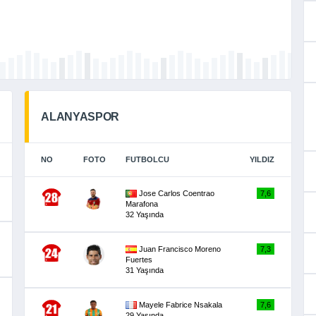
ALANYASPOR
NO
FOTO
FUTBOLCU
YILDIZ
Jose Carlos Coentrao
7,6
Marafona
32 Yaşında
Juan Francisco Moreno
7,3
Fuertes
31 Yaşında
Mayele Fabrice Nsakala
7,6
29 Yaşında