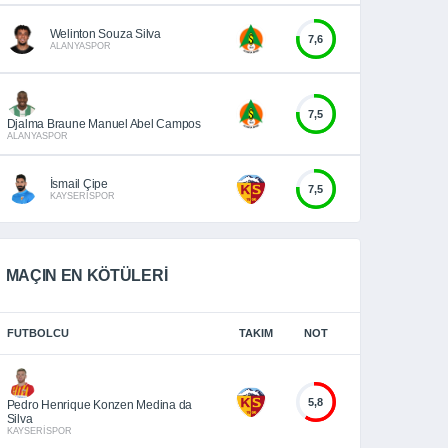
Welinton Souza Silva
7,6
ALANYASPOR
7,5
Djalma Braune Manuel Abel Campos
ALANYASPOR
İsmail Çipe
7,5
KAYSERİSPOR
MAÇIN EN KÖTÜLERİ
FUTBOLCU
TAKIM
NOT
5,8
Pedro Henrique Konzen Medina da
Silva
KAYSERİSPOR