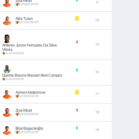
Ziya Alkurt
6’
KAYSERİSPOR
Atila Turan
20’
KAYSERİSPOR
70’
Antenor Junior Fernades Da Silva
Vitoria
ALANYASPOR
70’
Djalma Braune Manuel Abel Campos
ALANYASPOR
Aymen Abdennour
77’
KAYSERİSPOR
Ziya Alkurt
78’
KAYSERİSPOR
Bilal Başacıkoğlu
78’
KAYSERİSPOR