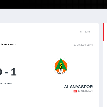
HIT: 8188
DIR HAS STADI
17-08-2019 21:45
0
-
1
AÇ SONUCU
ALANYASPOR
EROL BULUT