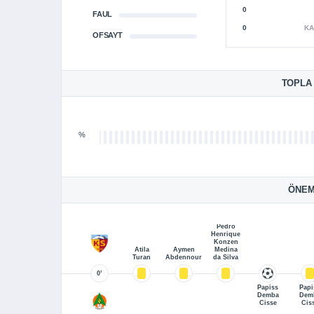
0
FAUL
0
KA
OFSAYT
TOPLA
%
ÖNEM
Pedro
Henrique
Konzen
Atila
Aymen
Medina
Turan
Abdennour
da Silva
0’
Papiss
Papi
Demba
Dem
Cisse
Cis