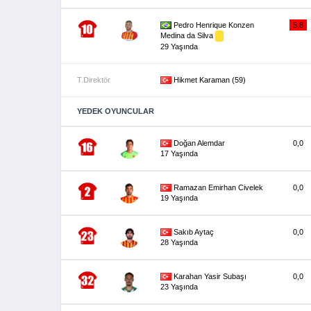
Pedro Henrique Konzen
5,8
Medina da Silva
29 Yaşında
T.Direktör
Hikmet Karaman (59)
YEDEK OYUNCULAR
Doğan Alemdar
0,0
17 Yaşında
Ramazan Emirhan Civelek
0,0
19 Yaşında
Sakıb Aytaç
0,0
28 Yaşında
Karahan Yasir Subaşı
0,0
23 Yaşında