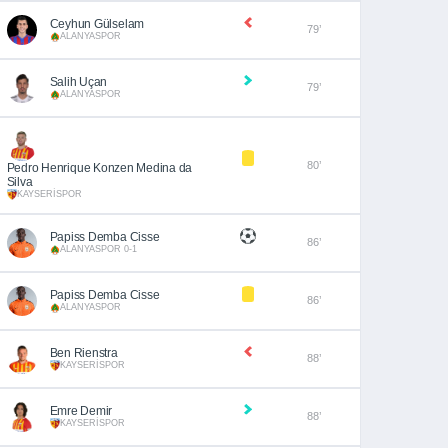
Ceyhun Gülselam
79’
ALANYASPOR
Salih Uçan
79’
ALANYASPOR
80’
Pedro Henrique Konzen Medina da
Silva
KAYSERİSPOR
Papiss Demba Cisse
86’
ALANYASPOR 0-1
Papiss Demba Cisse
86’
ALANYASPOR
Ben Rienstra
88’
KAYSERİSPOR
Emre Demir
88’
KAYSERİSPOR