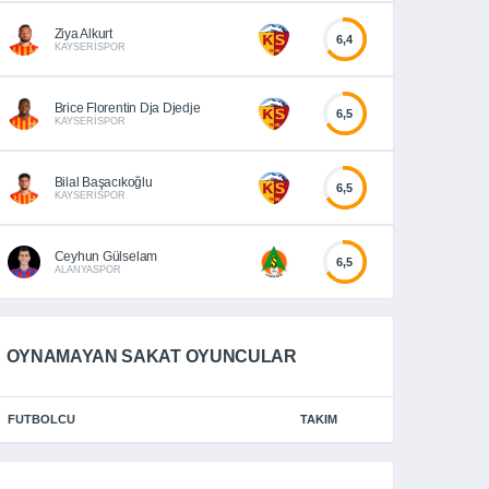
Ziya Alkurt
6,4
KAYSERİSPOR
Brice Florentin Dja Djedje
6,5
KAYSERİSPOR
Bilal Başacıkoğlu
6,5
KAYSERİSPOR
Ceyhun Gülselam
6,5
ALANYASPOR
OYNAMAYAN SAKAT OYUNCULAR
FUTBOLCU
TAKIM