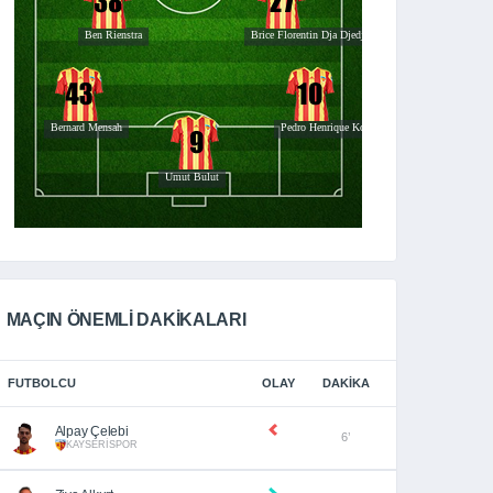
MAÇIN ÖNEMLİ DAKİKALARI
FUTBOLCU
OLAY
DAKIKA
Alpay Çelebi
6’
KAYSERİSPOR