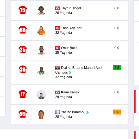
Tayfur Bingöl
0,0
26 Yaşında
Taha Yalçıner
0,0
32 Yaşında
Onur Bulut
0,0
25 Yaşında
Djalma Braune Manuel Abel
7,5
Campos
32 Yaşında
Kaan Kanak
0,0
29 Yaşında
Yacine Bammou
6,6
28 Yaşında