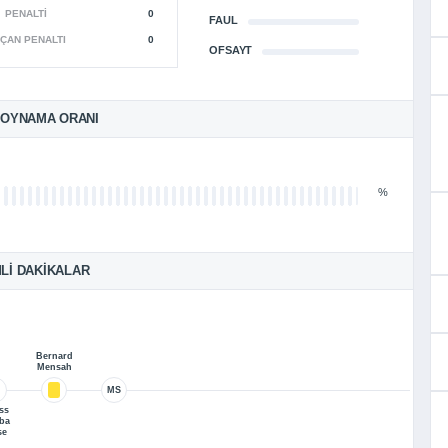
PENALTI
0
FAUL
ÇAN PENALTI
0
OFSAYT
 OYNAMA ORANI
%
LI DAKIKALAR
Bernard
Mensah
MS
ss
ba
se