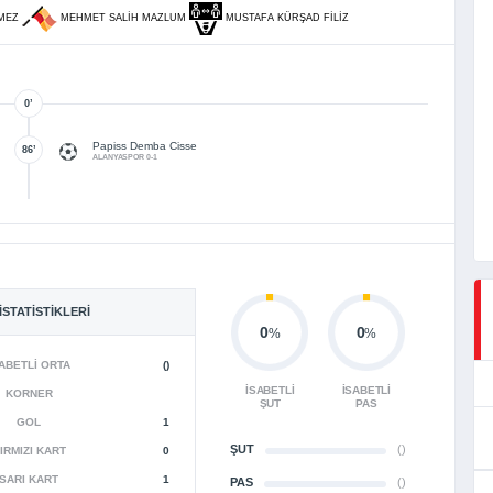
MEZ
MEHMET SALIH MAZLUM
MUSTAFA KÜRŞAD FILIZ
0’
Papiss Demba Cisse
86’
ALANYASPOR 0-1
İSTATISTIKLERI
0
0
%
%
ABETLI ORTA
()
İSABETLI
İSABETLI
KORNER
ŞUT
PAS
GOL
1
ŞUT
()
IRMIZI KART
0
SARI KART
1
PAS
()