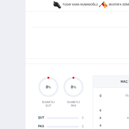
TUGAY KAAN NUMANOĞLU
MUSTAFA SÖN
MAÇ 
0
0
%
%
()
İS
İSABETLI
İSABETLI
ŞUT
PAS
0
ŞUT
()
0
K
4
PAS
()