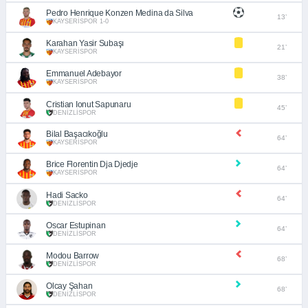
Pedro Henrique Konzen Medina da Silva
13’
KAYSERİSPOR 1-0
Karahan Yasir Subaşı
21’
KAYSERİSPOR
Emmanuel Adebayor
38’
KAYSERİSPOR
Cristian Ionut Sapunaru
45’
DENİZLİSPOR
Bilal Başacıkoğlu
64’
KAYSERİSPOR
Brice Florentin Dja Djedje
64’
KAYSERİSPOR
Hadi Sacko
64’
DENİZLİSPOR
Oscar Estupinan
64’
DENİZLİSPOR
Modou Barrow
68’
DENİZLİSPOR
Olcay Şahan
68’
DENİZLİSPOR