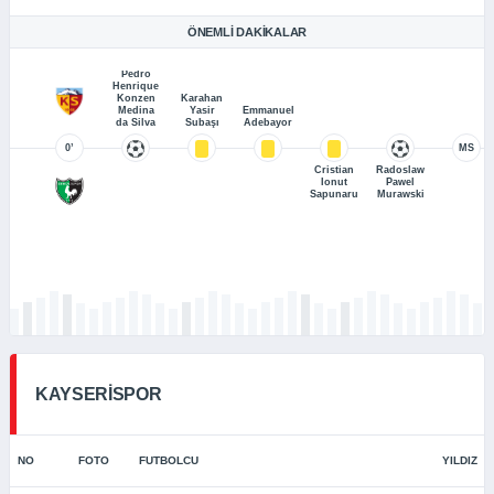
ÖNEMLI DAKIKALAR
Pedro
Henrique
Konzen
Karahan
Medina
Yasir
Emmanuel
da Silva
Subaşı
Adebayor
0’
MS
Cristian
Radoslaw
Ionut
Pawel
Sapunaru
Murawski
KAYSERİSPOR
NO
FOTO
FUTBOLCU
YILDIZ