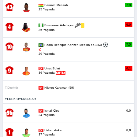
Bernard Mensah
7,3
25 Yaşında
6,0
Emmanuel Adebayor
35 Yaşında
7,5
Pedro Henrique Konzen Medina da Silva
29 Yaşında
Umut Bulut
6,1
36 Yaşında
T.Direktör
Hikmet Karaman (59)
YEDEK OYUNCULAR
İsmail Çipe
0,0
24 Yaşında
Hakan Arıkan
0,0
37 Yaşında