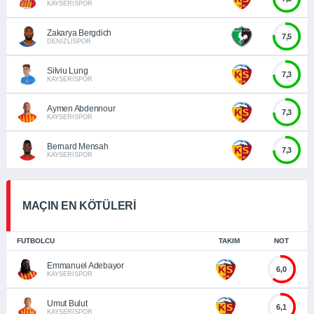
KAYSERİSPOR
Zakarya Bergdich
7,5
DENİZLİSPOR
Silviu Lung
7,3
KAYSERİSPOR
Aymen Abdennour
7,3
KAYSERİSPOR
Bernard Mensah
7,3
KAYSERİSPOR
MAÇIN EN KÖTÜLERİ
FUTBOLCU
TAKIM
NOT
Emmanuel Adebayor
6,0
KAYSERİSPOR
Umut Bulut
6,1
KAYSERİSPOR