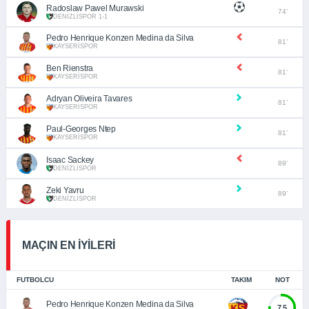
Radoslaw Pawel Murawski
74’
DENİZLİSPOR 1-1
Pedro Henrique Konzen Medina da Silva
81’
KAYSERİSPOR
Ben Rienstra
81’
KAYSERİSPOR
Adryan Oliveira Tavares
81’
KAYSERİSPOR
Paul-Georges Ntep
81’
KAYSERİSPOR
Isaac Sackey
89’
DENİZLİSPOR
Zeki Yavru
89’
DENİZLİSPOR
MAÇIN EN İYİLERİ
FUTBOLCU
TAKIM
NOT
Pedro Henrique Konzen Medina da Silva
7,5