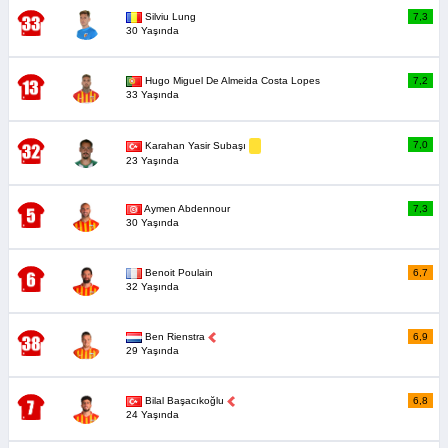
Silviu Lung
7,3
30 Yaşında
Hugo Miguel De Almeida Costa Lopes
7,2
33 Yaşında
7,0
Karahan Yasir Subaşı
23 Yaşında
Aymen Abdennour
7,3
30 Yaşında
Benoit Poulain
6,7
32 Yaşında
Ben Rienstra
6,9
29 Yaşında
Bilal Başacıkoğlu
6,8
24 Yaşında