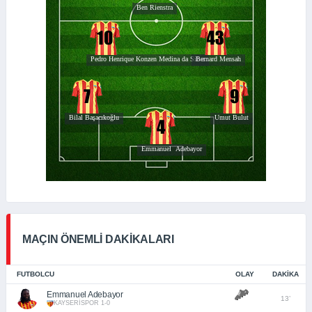
MAÇIN ÖNEMLİ DAKİKALARI
FUTBOLCU
OLAY
DAKIKA
Emmanuel Adebayor
13’
KAYSERİSPOR 1-0