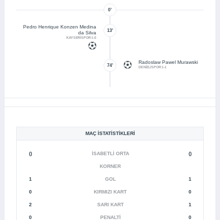
0’
Pedro Henrique Konzen Medina
13’
da Silva
KAYSERİSPOR 1-0
Radoslaw Pawel Murawski
74’
DENİZLİSPOR 1-1
MAÇ İSTATISTIKLERI
()
İSABETLI ORTA
()
KORNER
1
GOL
1
0
KIRMIZI KART
0
2
SARI KART
1
0
PENALTI
0