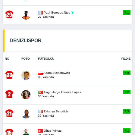
Paul-Georges Ntep
7,1
27 Yaşında
DENİZLİSPOR
NO
FOTO
FUTBOLCU
YILDIZ
Adam Stackhowiak
7,0
33 Yaşında
Tiago Jorge Oliveira Lopes
7,2
30 Yaşında
Zakarya Bergdich
7,5
30 Yaşında
Oğuz Yılmaz
7,1
26 Yaşında