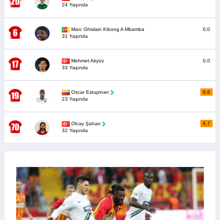
24 Yaşında
Marc Ghislain Kibong A Mbamba
0,0
31 Yaşında
Mehmet Akyüz
0,0
33 Yaşında
Oscar Estupinan
6,6
23 Yaşında
Olcay Şahan
6,7
32 Yaşında