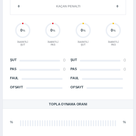
0
KAÇAN PENALTI
0
0
0
0
0
%
%
%
%
İSABETLI
İSABETLI
İSABETLI
İSABETLI
ŞUT
PAS
ŞUT
PAS
ŞUT
()
ŞUT
()
PAS
()
PAS
()
FAUL
FAUL
OFSAYT
OFSAYT
TOPLA OYNAMA ORANI
%
%