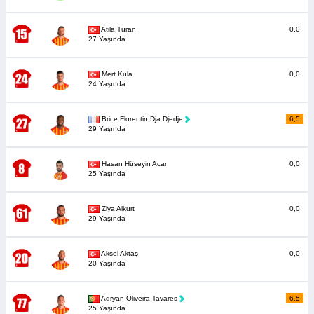
Atila Turan
0,0
27 Yaşında
Mert Kula
0,0
24 Yaşında
Brice Florentin Dja Djedje
6,5
29 Yaşında
Hasan Hüseyin Acar
0,0
25 Yaşında
Ziya Alkurt
0,0
29 Yaşında
Aksel Aktaş
0,0
20 Yaşında
Adryan Oliveira Tavares
6,5
25 Yaşında