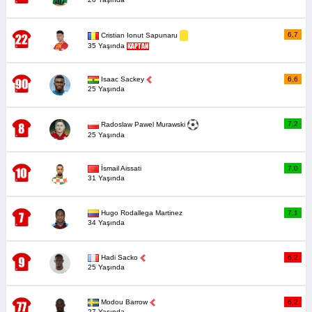
6,7
Cristian Ionut Sapunaru
35 Yaşında
Isaac Sackey
6,6
25 Yaşında
7,2
Radoslaw Pawel Murawski
25 Yaşında
İsmail Aissati
7,0
31 Yaşında
Hugo Rodallega Martinez
7,1
34 Yaşında
Hadi Sacko
6,2
25 Yaşında
Modou Barrow
6,2
27 Yaşında