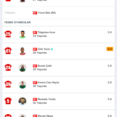
T.Direktör
Yücel İldiz (66)
YEDEK OYUNCULAR
Tolgahan Acar
0,0
33 Yaşında
Zeki Yavru
6,6
28 Yaşında
Burak Çalık
0,0
30 Yaşında
Kerem Can Akyüz
0,0
30 Yaşında
Mustafa Yumlu
0,0
32 Yaşında
Recep Niyaz
0,0