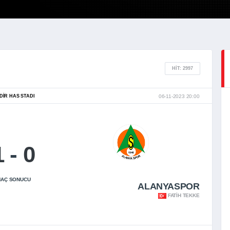
HIT: 2997
DIR HAS STADI
06-11-2023 20:00
1
-
0
AÇ SONUCU
ALANYASPOR
FATIH TEKKE