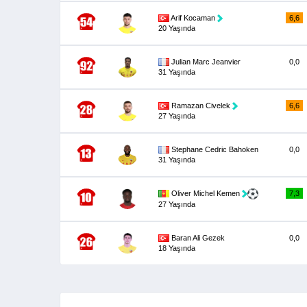
Arif Kocaman
6,6
20 Yaşında
Julian Marc Jeanvier
0,0
31 Yaşında
Ramazan Civelek
6,6
27 Yaşında
Stephane Cedric Bahoken
0,0
31 Yaşında
Oliver Michel Kemen
7,3
27 Yaşında
Baran Ali Gezek
0,0
18 Yaşında