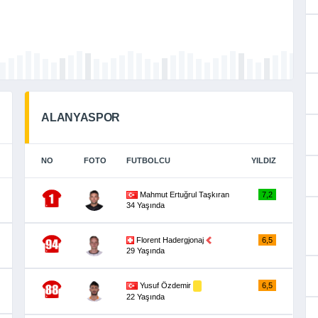
ALANYASPOR
NO
FOTO
FUTBOLCU
YILDIZ
Mahmut Ertuğrul Taşkıran
7,2
34 Yaşında
Florent Hadergjonaj
6,5
29 Yaşında
Yusuf Özdemir
6,5
22 Yaşında