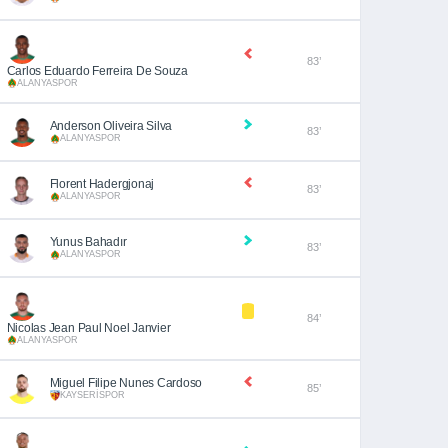
83’
Carlos Eduardo Ferreira De Souza
ALANYASPOR
Anderson Oliveira Silva
83’
ALANYASPOR
Florent Hadergjonaj
83’
ALANYASPOR
Yunus Bahadır
83’
ALANYASPOR
84’
Nicolas Jean Paul Noel Janvier
ALANYASPOR
Miguel Filipe Nunes Cardoso
85’
KAYSERİSPOR