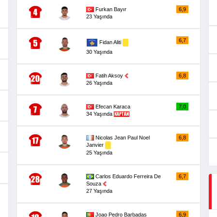
Furkan Bayır
6,9
23 Yaşında
6,7
Fidan Aliti
30 Yaşında
Fatih Aksoy
6,8
26 Yaşında
Efecan Karaca
7,0
34 Yaşında
Nicolas Jean Paul Noel
6,8
Janvier
25 Yaşında
Carlos Eduardo Ferreira De
6,7
Souza
27 Yaşında
Joao Pedro Barbadas
6,9