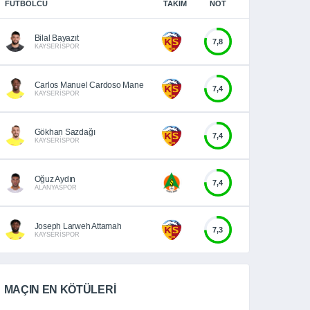
FUTBOLCU
TAKIM
NOT
Bilal Bayazıt
7,8
KAYSERİSPOR
Carlos Manuel Cardoso Mane
7,4
KAYSERİSPOR
Gökhan Sazdağı
7,4
KAYSERİSPOR
Oğuz Aydın
7,4
ALANYASPOR
Joseph Larweh Attamah
7,3
KAYSERİSPOR
MAÇIN EN KÖTÜLERİ