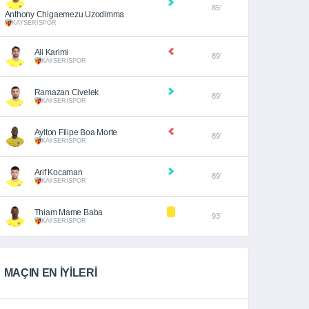
85’
Anthony Chigaemezu Uzodimma
KAYSERİSPOR
Ali Karimi
89’
KAYSERİSPOR
Ramazan Civelek
89’
KAYSERİSPOR
Aylton Filipe Boa Morte
89’
KAYSERİSPOR
Arif Kocaman
89’
KAYSERİSPOR
Thiam Mame Baba
93’
KAYSERİSPOR
MAÇIN EN İYİLERİ