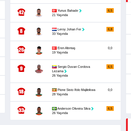
Yunus Bahadır
6,5
21 Yaşında
Leroy Johan Fer
6,8
33 Yaşında
Eren Altıntaş
0,0
19 Yaşında
Sergio Duvan Cordova
6,5
Lezama
26 Yaşında
Pione Sisto Ifolo Majileikwa
0,0
28 Yaşında
Anderson Oliveira Silva
6,5
26 Yaşında