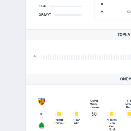
0
FAUL
0
KA
OFSAYT
TOPLA
%
ÖNEM
Oliver
Thi
Michel
Ma
Kemen
Bab
0’
Yusuf
Fidan
Nicolas
Özdemir
Aliti
Jean
Paul
Noel