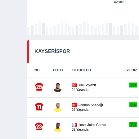
Janvier
KAYSERİSPOR
NO
FOTO
FUTBOLCU
YILDIZ
Bilal Bayazıt
7,8
24 Yaşında
Gökhan Sazdağı
7,4
29 Yaşında
Lionel Jules Carole
7,0
32 Yaşında