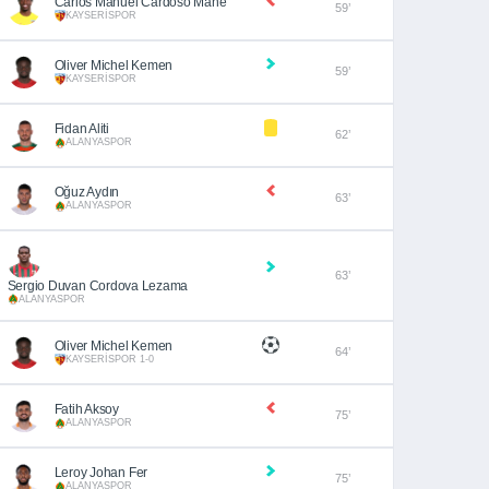
Carlos Manuel Cardoso Mane
59’
KAYSERİSPOR
Oliver Michel Kemen
59’
KAYSERİSPOR
Fidan Aliti
62’
ALANYASPOR
Oğuz Aydın
63’
ALANYASPOR
63’
Sergio Duvan Cordova Lezama
ALANYASPOR
Oliver Michel Kemen
64’
KAYSERİSPOR 1-0
Fatih Aksoy
75’
ALANYASPOR
Leroy Johan Fer
75’
ALANYASPOR