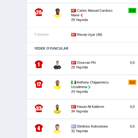
Carlos Manuel Cardoso
7,4
Mane
29 Yaşında
T.Direktör
Recep Uçar (48)
YEDEK OYUNCULAR
Onurcan Piri
0,0
29 Yaşında
Anthony Chigaemezu
6,6
Uzodimma
24 Yaşında
Hasan Ali Kaldırım
0,0
34 Yaşında
Dimitrios Kolovetsios
0,0
32 Yaşında