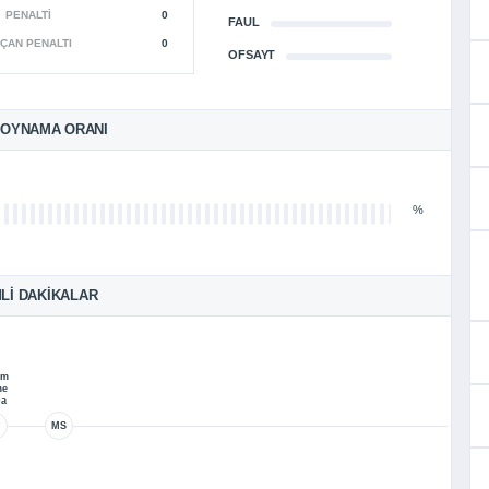
PENALTI
0
FAUL
ÇAN PENALTI
0
OFSAYT
 OYNAMA ORANI
%
LI DAKIKALAR
am
me
a
MS