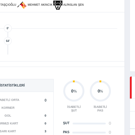
 TAŞÇIOĞLU
MEHMET AKINCIK
ALPASLAN ŞEN
0’
64’
İSTATISTIKLERI
0
0
%
%
ABETLI ORTA
()
İSABETLI
İSABETLI
KORNER
ŞUT
PAS
GOL
0
ŞUT
()
IRMIZI KART
0
SARI KART
3
PAS
()