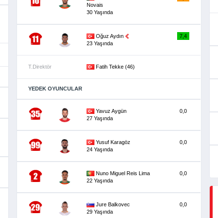
Novais
30 Yaşında
Oğuz Aydın
7,4
23 Yaşında
T.Direktör
Fatih Tekke (46)
YEDEK OYUNCULAR
Yavuz Aygün
0,0
27 Yaşında
Yusuf Karagöz
0,0
24 Yaşında
Nuno Miguel Reis Lima
0,0
22 Yaşında
Jure Balkovec
0,0
29 Yaşında