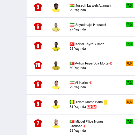
Joseph Larweh Attamah
7,3
29 Yaşında
Seyedmajid Hosseini
7,0
27 Yaşında
Kartal Kayra Yılmaz
7,3
23 Yaşında
Aylton Filipe Boa Morte
6,6
30 Yaşında
Ali Karimi
7,1
29 Yaşında
Thiam Mame Baba
6,6
31 Yaşında
Miguel Filipe Nunes
7,3
Cardoso
29 Yaşında