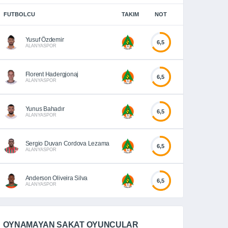
FUTBOLCU
TAKIM
NOT
Yusuf Özdemir
6,5
ALANYASPOR
Florent Hadergjonaj
6,5
ALANYASPOR
Yunus Bahadır
6,5
ALANYASPOR
Sergio Duvan Cordova Lezama
6,5
ALANYASPOR
Anderson Oliveira Silva
6,5
ALANYASPOR
OYNAMAYAN SAKAT OYUNCULAR