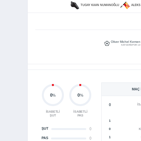
TUGAY KAAN NUMANOĞLU
ALEKS
Oliver Michel Kemen
KAYSERİSPOR 1-0
MAÇ 
0
0
%
%
()
İS
İSABETLI
İSABETLI
ŞUT
PAS
1
ŞUT
()
0
K
1
PAS
()