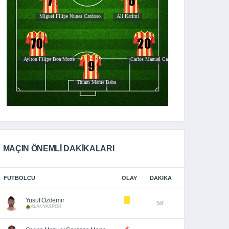
MAÇIN ÖNEMLİ DAKİKALARI
FUTBOLCU
OLAY
DAKIKA
Yusuf Özdemir
58’
ALANYASPOR