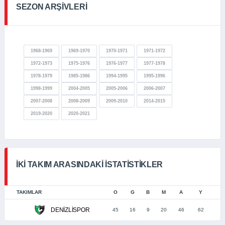
SEZON ARŞİVLERİ
1968-1969
1969-1970
1970-1971
1971-1972
1972-1973
1975-1976
1976-1977
1977-1978
1978-1979
1985-1986
1994-1995
1995-1996
1998-1999
2004-2005
2005-2006
2006-2007
2007-2008
2008-2009
2009-2010
2014-2015
2019-2020
2020-2021
İKI TAKIM ARASINDAKI İSTATISTIKLER
TAKIMLAR
O
G
B
M
A
Y
DENİZLİSPOR
45
16
9
20
46
62