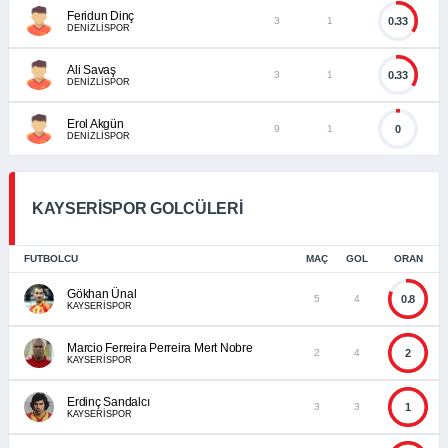
Feridun Dinç
0.33
3
1
DENİZLİSPOR
Ali Savaş
0.33
3
1
DENİZLİSPOR
Erol Akgün
0
9
1
DENİZLİSPOR
KAYSERISPOR GOLCÜLERI
FUTBOLCU
MAÇ
GOL
ORAN
Gökhan Ünal
0.8
5
4
KAYSERİSPOR
Marcio Ferreira Perreira Mert Nobre
2
2
4
KAYSERİSPOR
Erdinç Sandalcı
1
3
3
KAYSERİSPOR