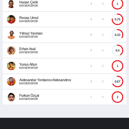
Hasan Çelik
1
3
3
KAYSERİSPOR
Recep Umut
0.75
4
3
KAYSERİSPOR
Yılmaz Yavman
0.33
6
2
KAYSERİSPOR
Erhan Asal
0.4
5
2
KAYSERİSPOR
Yunus Altun
1
2
2
KAYSERİSPOR
Aleksandar Yordanov Aleksandrov
0.67
3
2
KAYSERİSPOR
Furkan Özçal
2
1
2
KAYSERİSPOR